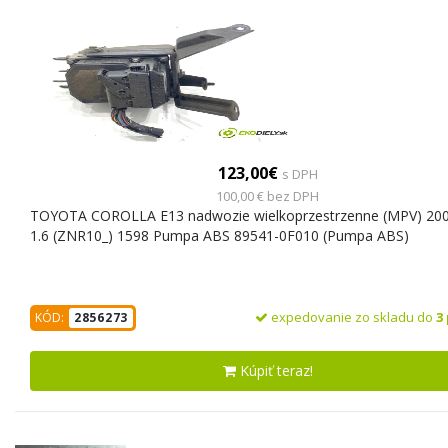
123,00€
s DPH
100,00 € bez DPH
TOYOTA COROLLA E13 nadwozie wielkoprzestrzenne (MPV) 20
1.6 (ZNR10_) 1598 Pumpa ABS 89541-0F010 (Pumpa ABS)
expedovanie zo skladu do
3
KÓD:
2856273
Kúpiť teraz!