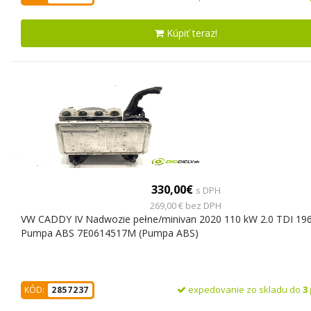
Kúpiť teraz!
330,00€
s DPH
269,00 € bez DPH
VW CADDY IV Nadwozie pełne/minivan 2020 110 kW 2.0 TDI 19
Pumpa ABS 7E0614517M (Pumpa ABS)
expedovanie zo skladu do
3
KÓD:
2857237