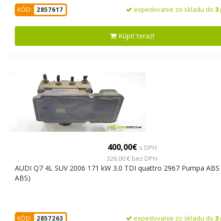
expedovanie zo skladu do
3
KÓD:
2857617
Kúpiť teraz!
400,00€
s DPH
326,00 € bez DPH
AUDI Q7 4L SUV 2006 171 kW 3.0 TDI quattro 2967 Pumpa ABS
ABS)
expedovanie zo skladu do
3
KÓD:
2857263