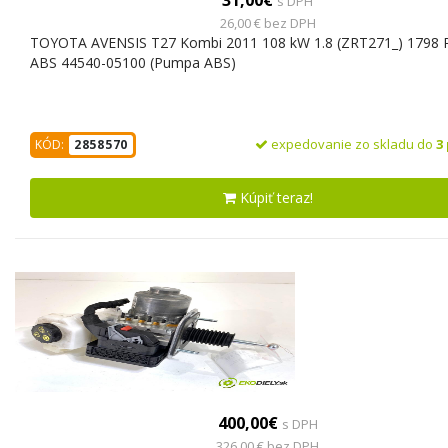
s DPH
26,00 € bez DPH
TOYOTA AVENSIS T27 Kombi 2011 108 kW 1.8 (ZRT271_) 1798
ABS 44540-05100 (Pumpa ABS)
expedovanie zo skladu do
3
KÓD:
2858570
Kúpiť teraz!
400,00€
s DPH
326,00 € bez DPH