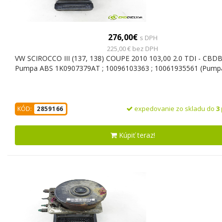
276,00€
s DPH
225,00 € bez DPH
VW SCIROCCO III (137, 138) COUPE 2010 103,00 2.0 TDI - CBD
Pumpa ABS 1K0907379AT ; 10096103363 ; 10061935561 (Pump
expedovanie zo skladu do
3
KÓD:
2859166
Kúpiť teraz!