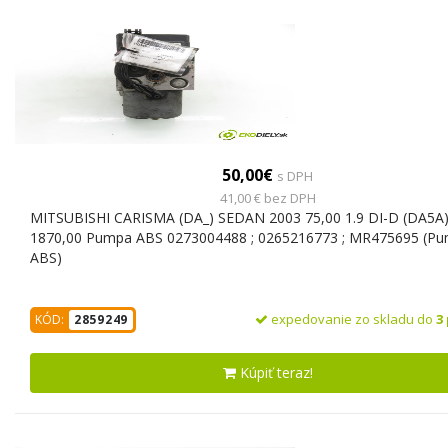
50,00€
s DPH
41,00 € bez DPH
MITSUBISHI CARISMA (DA_) SEDAN 2003 75,00 1.9 DI-D (DA5A)
1870,00 Pumpa ABS 0273004488 ; 0265216773 ; MR475695 (P
ABS)
expedovanie zo skladu do
3
KÓD:
2859249
Kúpiť teraz!