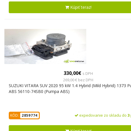
Kúpiť teraz!
330,00€
s DPH
269,00 € bez DPH
SUZUKI VITARA SUV 2020 95 kW 1.4 Hybrid (Mild Hybrid) 1373 
ABS 56110-74SB0 (Pumpa ABS)
expedovanie zo skladu do
3
KÓD:
2859774
Kúpiť teraz!