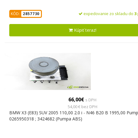
expedovanie zo skladu do
3
KÓD:
2857730
Kúpiť teraz!
66,00€
s DPH
54,00 € bez DPH
BMW X3 (E83) SUV 2005 110,00 2.0 i - N46 B20 B 1995,00 Pum
0265950318 ; 3424682 (Pumpa ABS)