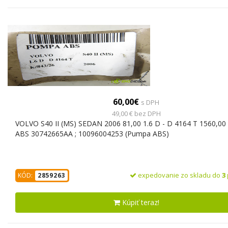
60,00€
s DPH
49,00 € bez DPH
VOLVO S40 II (MS) SEDAN 2006 81,00 1.6 D - D 4164 T 1560,0
ABS 30742665AA ; 10096004253 (Pumpa ABS)
expedovanie zo skladu do
3
KÓD:
2859263
Kúpiť teraz!