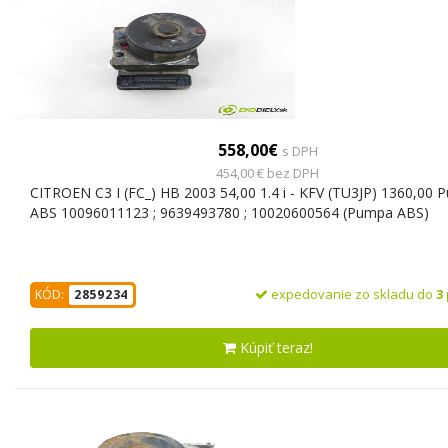
558,00€
s DPH
454,00 € bez DPH
CITROEN C3 I (FC_) HB 2003 54,00 1.4 i - KFV (TU3JP) 1360,00
ABS 10096011123 ; 9639493780 ; 10020600564 (Pumpa ABS)
expedovanie zo skladu do
3
KÓD:
2859234
Kúpiť teraz!