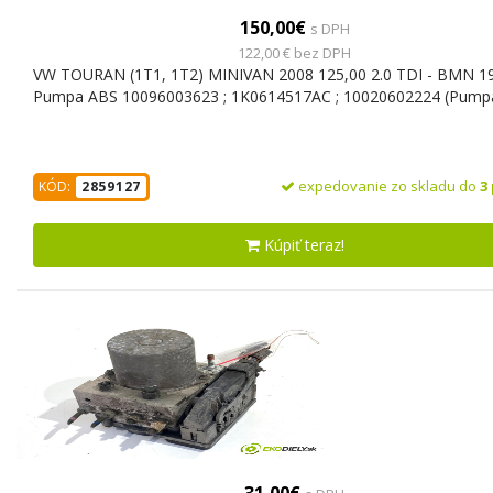
150,00€
s DPH
122,00 € bez DPH
VW TOURAN (1T1, 1T2) MINIVAN 2008 125,00 2.0 TDI - BMN 1
Pumpa ABS 10096003623 ; 1K0614517AC ; 10020602224 (Pump
expedovanie zo skladu do
3
KÓD:
2859127
Kúpiť teraz!
31,00€