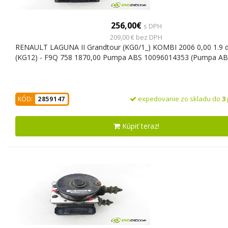
256,00€
s DPH
209,00 € bez DPH
RENAULT LAGUNA II Grandtour (KG0/1_) KOMBI 2006 0,00 1.9 d
(KG12) - F9Q 758 1870,00 Pumpa ABS 10096014353 (Pumpa AB
expedovanie zo skladu do
3
KÓD:
2859147
Kúpiť teraz!