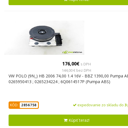
176,00€
s DPH
144,00 € bez DPH
VW POLO (9N_) HB 2006 74,00 1.4 16V - BBZ 1390,00 Pumpa A
0265950413 ; 0265234224 ; 6Q0614517P (Pumpa ABS)
expedovanie zo skladu do
3
KÓD:
2856758
Kúpiť teraz!