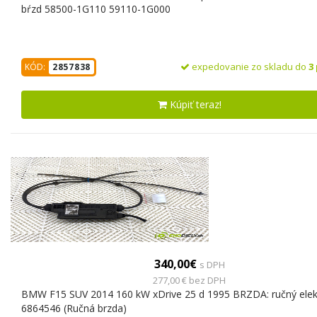
bŕzd 58500-1G110 59110-1G000
expedovanie zo skladu do
3
KÓD:
2857838
Kúpiť teraz!
340,00€
s DPH
277,00 € bez DPH
BMW F15 SUV 2014 160 kW xDrive 25 d 1995 BRZDA: ručný elekt
6864546 (Ručná brzda)