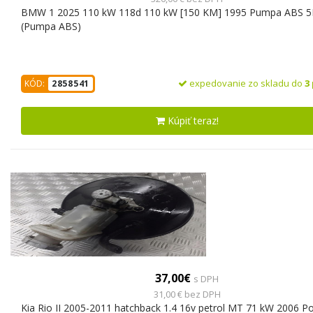
BMW 1 2025 110 kW 118d 110 kW [150 KM] 1995 Pumpa ABS 
(Pumpa ABS)
expedovanie zo skladu do
3
KÓD:
2858541
Kúpiť teraz!
37,00€
s DPH
31,00 € bez DPH
Kia Rio II 2005-2011 hatchback 1.4 16v petrol MT 71 kW 2006 P