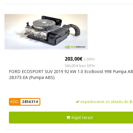
203,00€
s DPH
166,00 € bez DPH
FORD ECOSPORT SUV 2019 92 kW 1.0 EcoBoost 998 Pumpa A
2B373-EA (Pumpa ABS)
expedovanie zo skladu do
3
KÓD:
2856314
Kúpiť teraz!