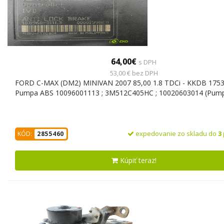
64,00€
s DPH
53,00 € bez DPH
FORD C-MAX (DM2) MINIVAN 2007 85,00 1.8 TDCi - KKDB 1753
Pumpa ABS 10096001113 ; 3M512C405HC ; 10020603014 (Pum
expedovanie zo skladu do
3
KÓD:
2855460
Kúpiť teraz!