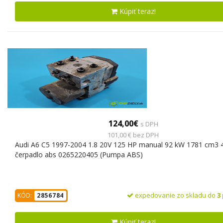
Kúpiť teraz!
124,00€
s DPH
101,00 € bez DPH
Audi A6 C5 1997-2004 1.8 20V 125 HP manual 92 kW 1781 cm3 
čerpadlo abs 0265220405 (Pumpa ABS)
expedovanie zo skladu do
3
KÓD:
2856784
Kúpiť teraz!