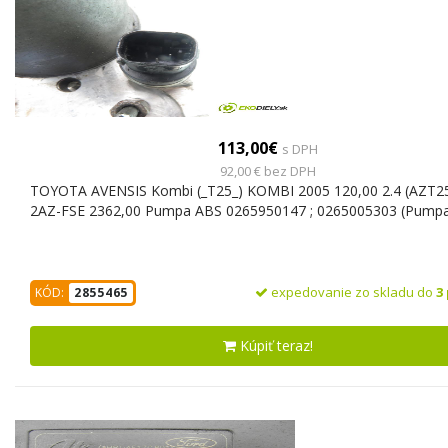
113,00€
s DPH
92,00 € bez DPH
TOYOTA AVENSIS Kombi (_T25_) KOMBI 2005 120,00 2.4 (AZT25
2AZ-FSE 2362,00 Pumpa ABS 0265950147 ; 0265005303 (Pump
expedovanie zo skladu do
3
KÓD:
2855465
Kúpiť teraz!