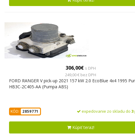
306,00€
s DPH
249,00 € bez DPH
FORD RANGER V pick-up 2021 157 kW 2.0 EcoBlue 4x4 1995 P
HB3C-2C405-AA (Pumpa ABS)
expedovanie zo skladu do
3
KÓD:
2859771
Kúpiť teraz!