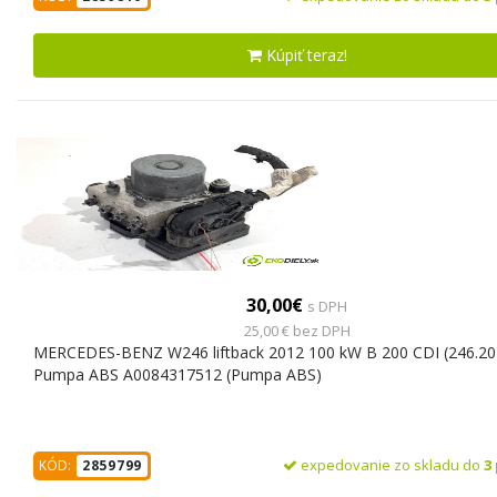
Kúpiť teraz!
30,00€
s DPH
25,00 € bez DPH
MERCEDES-BENZ W246 liftback 2012 100 kW B 200 CDI (246.20
Pumpa ABS A0084317512 (Pumpa ABS)
expedovanie zo skladu do
3
KÓD:
2859799