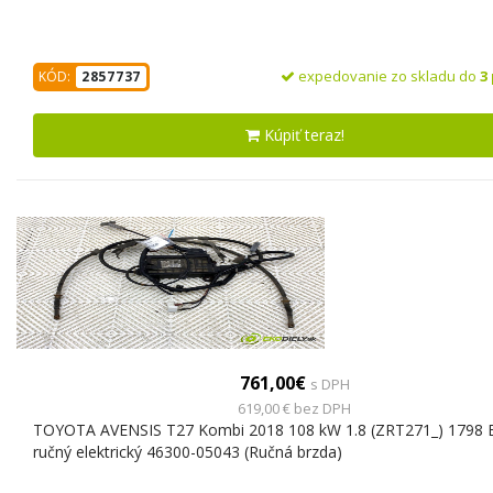
expedovanie zo skladu do
3
KÓD:
2857737
Kúpiť teraz!
761,00€
s DPH
619,00 € bez DPH
TOYOTA AVENSIS T27 Kombi 2018 108 kW 1.8 (ZRT271_) 1798
ručný elektrický 46300-05043 (Ručná brzda)