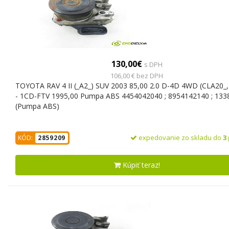
130,00€
s DPH
106,00 € bez DPH
TOYOTA RAV 4 II (_A2_) SUV 2003 85,00 2.0 D-4D 4WD (CLA20_,
- 1CD-FTV 1995,00 Pumpa ABS 4454042040 ; 8954142140 ; 13
(Pumpa ABS)
expedovanie zo skladu do
3
KÓD:
2859209
Kúpiť teraz!