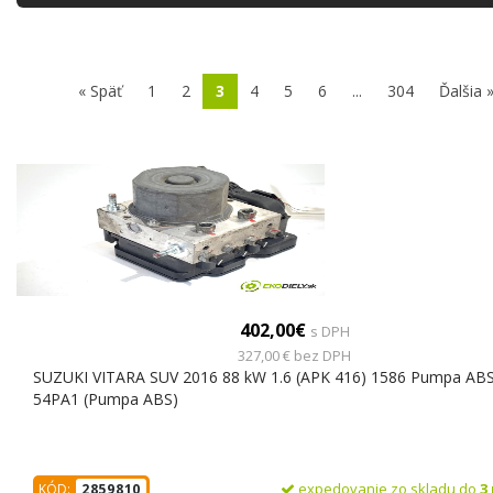
« Späť
1
2
3
4
5
6
...
304
Ďalšia 
402,00€
s DPH
327,00 € bez DPH
SUZUKI VITARA SUV 2016 88 kW 1.6 (APK 416) 1586 Pumpa ABS
54PA1 (Pumpa ABS)
expedovanie zo skladu do
3
KÓD:
2859810