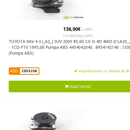
136,00€
s DPH
111,00 € bez DPH
TOYOTA RAV 4 II (_A2_) SUV 2005 85,00 2.0 D-4D 4WD (CLA20_,
- 1CD-FTV 1995,00 Pumpa ABS 4454042040 ; 8954142140 ; 13
(Pumpa ABS)
expedovanie zo skladu do
3
KÓD:
2859208
Kúpiť teraz!