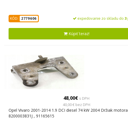
expedovanie zo skladu do
3
KÓD:
2779606
Kúpiť teraz!
48,00€
s DPH
40,00 € bez DPH
Opel Vivaro 2001-2014 1.9 DCI diesel 74 kW 2004 Držiak motora
8200003831J , 91165615