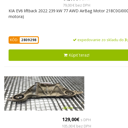
79,00 € bez DPH
KIA EV6 liftback 2022 239 kW 77 AWD AirBag Motor 218C0GI000
motora)
expedovanie zo skladu do
3
KÓD:
2809298
Kúpiť teraz!
129,00€
s DPH
105,00 € bez DPH