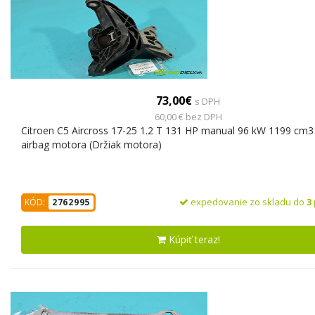
73,00€
s DPH
60,00 € bez DPH
Citroen C5 Aircross 17-25 1.2 T 131 HP manual 96 kW 1199 cm3
airbag motora (Držiak motora)
expedovanie zo skladu do
3
KÓD:
2762995
Kúpiť teraz!