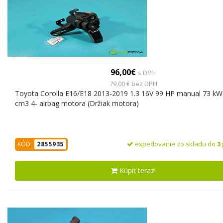
96,00€
s DPH
79,00 € bez DPH
Toyota Corolla E16/E18 2013-2019 1.3 16V 99 HP manual 73 kW
cm3 4- airbag motora (Držiak motora)
expedovanie zo skladu do
3
KÓD:
2855935
Kúpiť teraz!