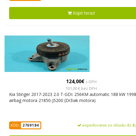
Kúpiť teraz!
124,00€
s DPH
101,00 € bez DPH
Kia Stinger 2017-2023 2.0 T-GDI: 256KM automatic 188 kW 199
airbag motora 21850-J5200 (Držiak motora)
expedovanie zo skladu do
3
KÓD:
2769184