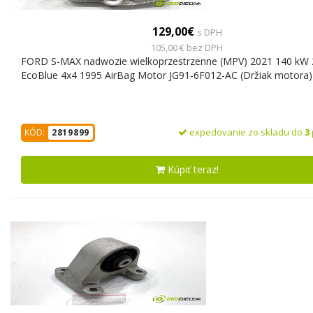
129,00€
s DPH
105,00 € bez DPH
FORD S-MAX nadwozie wielkoprzestrzenne (MPV) 2021 140 kW 
EcoBlue 4x4 1995 AirBag Motor JG91-6F012-AC (Držiak motora)
expedovanie zo skladu do
3
KÓD:
2819899
Kúpiť teraz!