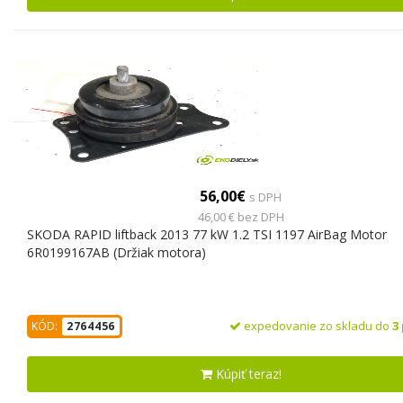
56,00€
s DPH
46,00 € bez DPH
SKODA RAPID liftback 2013 77 kW 1.2 TSI 1197 AirBag Motor
6R0199167AB (Držiak motora)
expedovanie zo skladu do
3
KÓD:
2764456
Kúpiť teraz!