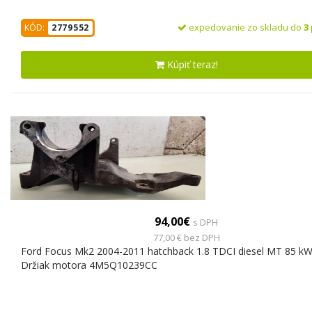
expedovanie zo skladu do
3
KÓD:
2779552
Kúpiť teraz!
94,00€
s DPH
77,00 € bez DPH
Ford Focus Mk2 2004-2011 hatchback 1.8 TDCI diesel MT 85 k
Držiak motora 4M5Q10239CC