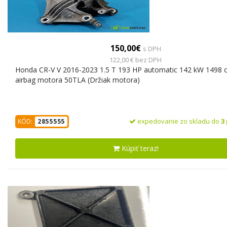
150,00€
s DPH
122,00 € bez DPH
Honda CR-V V 2016-2023 1.5 T 193 HP automatic 142 kW 1498 
airbag motora 50TLA (Držiak motora)
expedovanie zo skladu do
3
KÓD:
2855555
Kúpiť teraz!