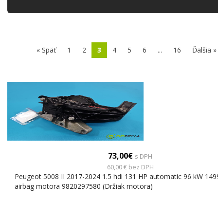
« Späť
1
2
3
4
5
6
...
16
Ďalšia »
73,00€
s DPH
60,00 € bez DPH
Peugeot 5008 II 2017-2024 1.5 hdi 131 HP automatic 96 kW 149
airbag motora 9820297580 (Držiak motora)