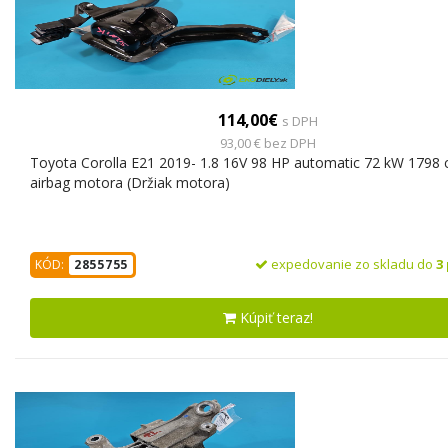
114,00€
s DPH
93,00 € bez DPH
Toyota Corolla E21 2019- 1.8 16V 98 HP automatic 72 kW 1798 
airbag motora (Držiak motora)
expedovanie zo skladu do
3
KÓD:
2855755
Kúpiť teraz!