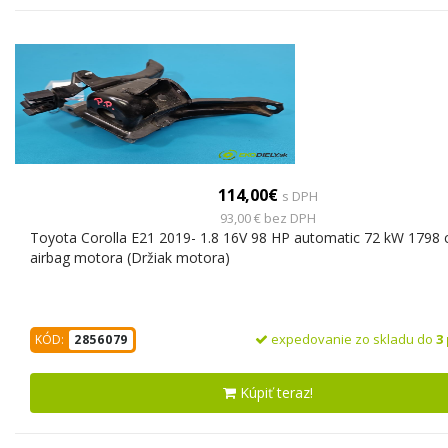
114,00€
s DPH
93,00 € bez DPH
Toyota Corolla E21 2019- 1.8 16V 98 HP automatic 72 kW 1798 
airbag motora (Držiak motora)
expedovanie zo skladu do
3
KÓD:
2856079
Kúpiť teraz!