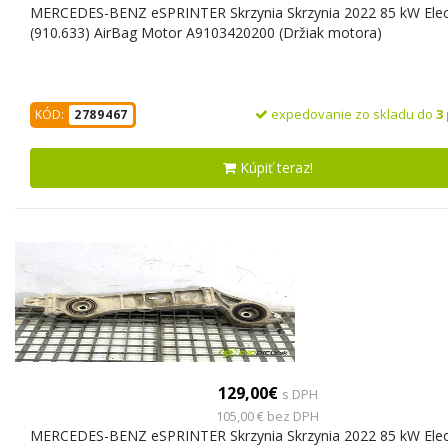
MERCEDES-BENZ eSPRINTER Skrzynia Skrzynia 2022 85 kW Elec
(910.633) AirBag Motor A9103420200 (Držiak motora)
expedovanie zo skladu do
3
KÓD:
2789467
Kúpiť teraz!
129,00€
s DPH
105,00 € bez DPH
MERCEDES-BENZ eSPRINTER Skrzynia Skrzynia 2022 85 kW Elec