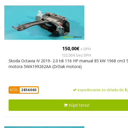
150,00€
s DPH
122,00 € bez DPH
Skoda Octavia IV 2019- 2.0 tdi 116 HP manual 85 kW 1968 cm3 5
motora 5WA199262AA (Držiak motora)
expedovanie zo skladu do
3
KÓD:
2856060
Kúpiť teraz!