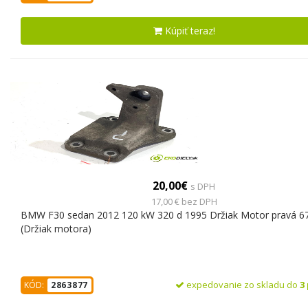
Kúpiť teraz!
20,00€
s DPH
17,00 € bez DPH
BMW F30 sedan 2012 120 kW 320 d 1995 Držiak Motor pravá 6
(Držiak motora)
expedovanie zo skladu do
3
KÓD:
2863877