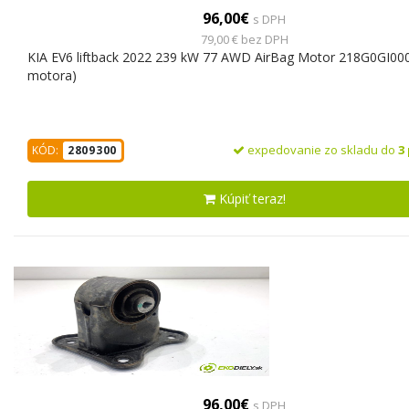
96,00€
s DPH
79,00 € bez DPH
KIA EV6 liftback 2022 239 kW 77 AWD AirBag Motor 218G0GI000
motora)
expedovanie zo skladu do
3
KÓD:
2809300
Kúpiť teraz!
96,00€
s DPH