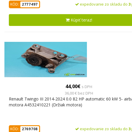
expedovanie zo skladu do
3
KÓD:
2777497
Kúpiť teraz!
44,00€
s DPH
36,00 € bez DPH
Renault Twingo III 2014-2024 0.0 82 HP automatic 60 kW 5- airb
motora A4532410221 (Držiak motora)
expedovanie zo skladu do
3
KÓD:
2769708