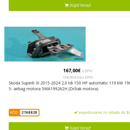
Kúpiť teraz!
167,00€
s DPH
136,00 € bez DPH
Skoda Superb III 2015-2024 2.0 tdi 150 HP automatic 110 kW 1
5- airbag motora 5WA199262H (Držiak motora)
expedovanie zo skladu do
3
KÓD:
2768828
Kúpiť teraz!