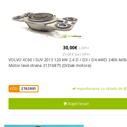
30,00€
s DPH
25,00 € bez DPH
VOLVO XC60 I SUV 2013 120 kW 2.4 D / D3 / D4 AWD 2400 AirB
Motor ľavá strana 31316875 (Držiak motora)
expedovanie zo skladu do
3
KÓD:
2763901
Kúpiť teraz!