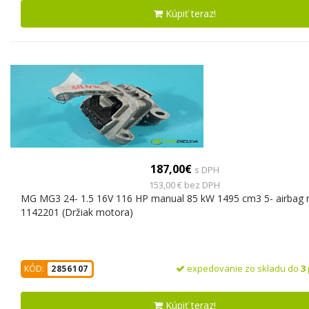
Kúpiť teraz!
187,00€
s DPH
153,00 € bez DPH
MG MG3 24- 1.5 16V 116 HP manual 85 kW 1495 cm3 5- airbag
1142201 (Držiak motora)
expedovanie zo skladu do
3
KÓD:
2856107
Kúpiť teraz!