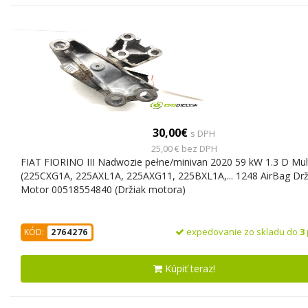
30,00€
s DPH
25,00 € bez DPH
FIAT FIORINO III Nadwozie pełne/minivan 2020 59 kW 1.3 D Mult
(225CXG1A, 225AXL1A, 225AXG11, 225BXL1A,... 1248 AirBag Drž
Motor 00518554840 (Držiak motora)
expedovanie zo skladu do
3
KÓD:
2764276
Kúpiť teraz!