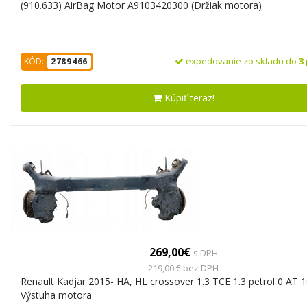
(910.633) AirBag Motor A9103420300 (Držiak motora)
expedovanie zo skladu do
3
KÓD:
2789466
Kúpiť teraz!
269,00€
s DPH
219,00 € bez DPH
Renault Kadjar 2015- HA, HL crossover 1.3 TCE 1.3 petrol 0 AT 
Výstuha motora