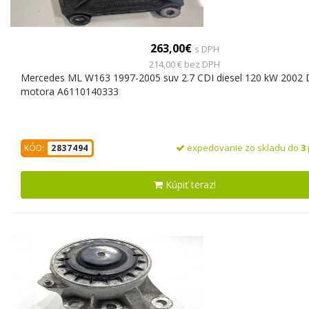
263,00€
s DPH
214,00 € bez DPH
Mercedes ML W163 1997-2005 suv 2.7 CDI diesel 120 kW 2002 
motora A6110140333
expedovanie zo skladu do
3
KÓD:
2837494
Kúpiť teraz!