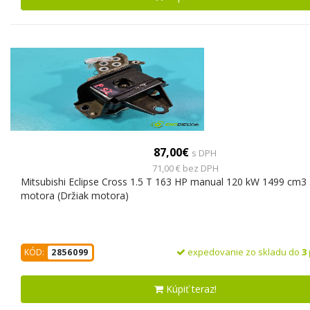
87,00€
s DPH
71,00 € bez DPH
Mitsubishi Eclipse Cross 1.5 T 163 HP manual 120 kW 1499 cm3 
motora (Držiak motora)
expedovanie zo skladu do
3
KÓD:
2856099
Kúpiť teraz!