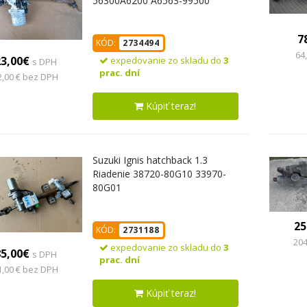
56300A6200 A6563-99500
7
KÓD:
2734494
64
23,00€
expedovanie zo skladu do
3
s DPH
prac. dní
2,00 € bez DPH
Kúpiť teraz!
Suzuki Ignis hatchback 1.3
Riadenie 38720-80G10 33970-
80G01
25
KÓD:
2731188
204
expedovanie zo skladu do
3
85,00€
s DPH
prac. dní
1,00 € bez DPH
Kúpiť teraz!