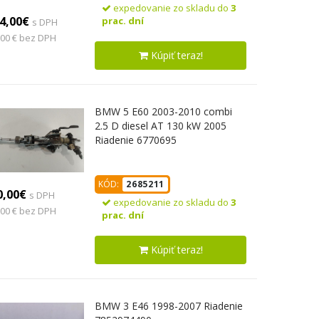
expedovanie zo skladu do
3
4,00€
prac. dní
s DPH
,00 € bez DPH
Kúpiť teraz!
BMW 5 E60 2003-2010 combi
2.5 D diesel AT 130 kW 2005
Riadenie 6770695
KÓD:
2685211
0,00€
s DPH
expedovanie zo skladu do
3
,00 € bez DPH
prac. dní
Kúpiť teraz!
BMW 3 E46 1998-2007 Riadenie