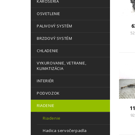
KAROSÉRIA
OSVETLENIE
6
PALIVOVÝ SYSTÉM
52
BRZDOVÝ SYSTÉM
CHLADENIE
VYKUROVANIE, VETRANIE,
KLIMATIZÁCIA
INTERIÉR
PODVOZOK
RIADENIE
1
92
Riadenie
Hadica servočerpadla