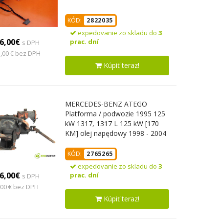
KÓD:
2822035
expedovanie zo skladu do
3
6,00€
prac. dní
s DPH
,00 € bez DPH
Kúpiť teraz!
MERCEDES-BENZ ATEGO
Platforma / podwozie 1995 125
kW 1317, 1317 L 125 kW [170
KM] olej napędowy 1998 - 2004
4249 riadenie slimáková
(Riadenie)
KÓD:
2765265
expedovanie zo skladu do
3
6,00€
prac. dní
s DPH
,00 € bez DPH
Kúpiť teraz!