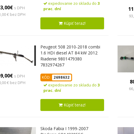
expedovanie zo skladu do
3
33,00€
s DPH
11
prac. dní
1,00 € bez DPH
93
Kúpiť teraz!
Peugeot 508 2010-2018 combi
1.6 HDI diesel AT 84 kW 2012
Riadenie 9801479380
7832974267
69,00€
s DPH
KÓD:
2698632
8
0,00 € bez DPH
expedovanie zo skladu do
3
66
prac. dní
Kúpiť teraz!
Skoda Fabia I 1999-2007