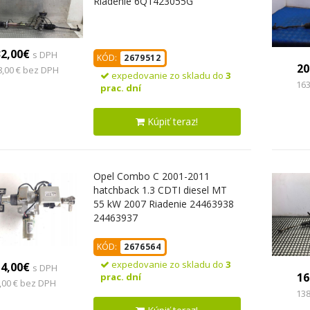
Riadenie 6Q1423055G
32,00€
s DPH
KÓD:
2679512
20
8,00 € bez DPH
expedovanie zo skladu do
3
163
prac. dní
Kúpiť teraz!
Opel Combo C 2001-2011
hatchback 1.3 CDTI diesel MT
55 kW 2007 Riadenie 24463938
24463937
KÓD:
2676564
expedovanie zo skladu do
3
14,00€
s DPH
16
prac. dní
,00 € bez DPH
138