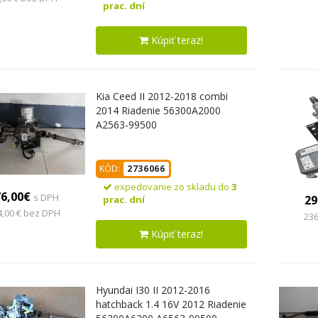
prac. dní
Kúpiť teraz!
Kia Ceed II 2012-2018 combi
2014 Riadenie 56300A2000
A2563-99500
KÓD:
2736066
expedovanie zo skladu do
3
76,00€
s DPH
29
prac. dní
4,00 € bez DPH
236
Kúpiť teraz!
Hyundai I30 II 2012-2016
hatchback 1.4 16V 2012 Riadenie