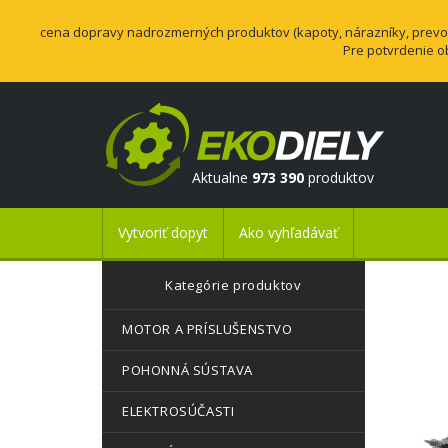
cena dopravy nadrozmerných produktov (kapoty, nárazníky, prevodo
Pre potvrdenie o
Aktualne
973 390
produktov
Vytvoriť dopyt
Ako vyhľadávať
Kategórie produktov
MOTOR A PRÍSLUŠENSTVO
POHONNÁ SÚSTAVA
ELEKTROSÚČASTI