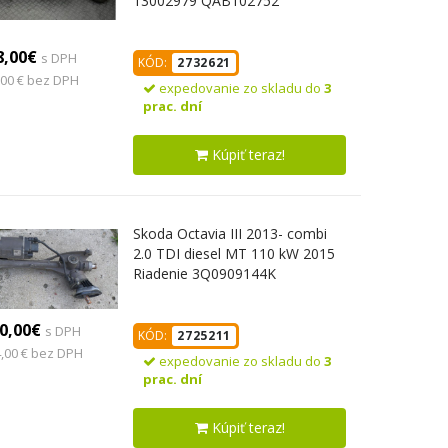
13002979 QAB102752
8,00€
s DPH
KÓD:
2732621
,00 € bez DPH
expedovanie zo skladu do
3
prac. dní
Kúpiť teraz!
Skoda Octavia III 2013- combi
2.0 TDI diesel MT 110 kW 2015
Riadenie 3Q0909144K
0,00€
s DPH
KÓD:
2725211
,00 € bez DPH
expedovanie zo skladu do
3
prac. dní
Kúpiť teraz!