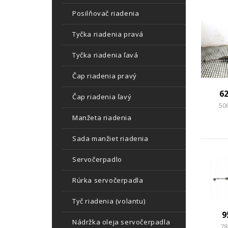
Posilňovač riadenia
Tyčka riadenia pravá
Tyčka riadenia ľavá
Čap riadenia pravý
6
Čap riadenia ľavý
50
Manžeta riadenia
Sada manžiet riadenia
Servočerpadlo
Rúrka servočerpadla
Tyč riadenia (volantu)
9
Nádržka oleja servočerpadla
78