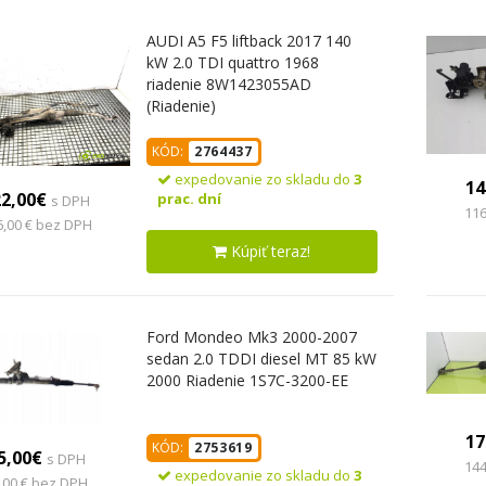
AUDI A5 F5 liftback 2017 140
kW 2.0 TDI quattro 1968
riadenie 8W1423055AD
(Riadenie)
KÓD:
2764437
expedovanie zo skladu do
3
14
22,00€
prac. dní
s DPH
116
6,00 € bez DPH
Kúpiť teraz!
Ford Mondeo Mk3 2000-2007
sedan 2.0 TDDI diesel MT 85 kW
2000 Riadenie 1S7C-3200-EE
17
KÓD:
2753619
5,00€
s DPH
144
expedovanie zo skladu do
3
,00 € bez DPH