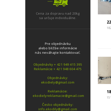
Cena za dopravu nad 20kg
sa určuje individuálne.
2
18
Pre objednávku
alebo bližšie informácie
nás neváhajte kontaktovať.
Objednávky + 421 949 415 395
Reklamácie + 421 948 604 475
Objednávky:
ekodiely@gmail.com
1
Reklamácie:
ekodielyreklamacie@gmail.com
15
Česko objednávky:
info.ekodily@gmail.com