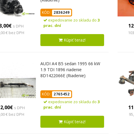
KÓD:
2836249
expedovanie zo skladu do
3
3,00€
12
prac. dní
s DPH
,00 € bez DPH
103
Kúpiť teraz!
AUDI A4 B5 sedan 1995 66 kW
1.9 TDI 1896 riadenie
8D1422066E (Riadenie)
KÓD:
2765452
expedovanie zo skladu do
3
12,00€
11
prac. dní
s DPH
,00 € bez DPH
95
Kúpiť teraz!