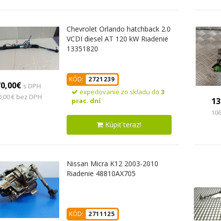
Chevrolet Orlando hatchback 2.0
VCDI diesel AT 120 kW Riadenie
13351820
KÓD:
2721239
70,00€
s DPH
expedovanie zo skladu do
3
0,00 € bez DPH
13
prac. dní
106
Kúpiť teraz!
Nissan Micra K12 2003-2010
Riadenie 48810AX705
KÓD:
2711125