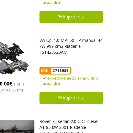
prac. dní
Kúpiť teraz!
Vw Up! 1.0 MPI 60 HP manual 44
kW 999 cm3 Riadenie
1S1423520AM
KÓD:
2736056
expedovanie zo skladu do
3
0,00€
prac. dní
s DPH
,00 € bez DPH
Kúpiť teraz!
Rover 75 sedan 2.0 CDT diesel
AT 85 kW 2001 Riadenie