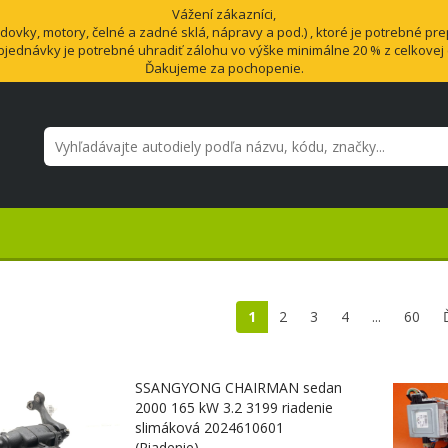
Vážení zákazníci,
vky, motory, čelné a zadné sklá, nápravy a pod.) , ktoré je potrebné pre
bjednávky je potrebné uhradiť zálohu vo výške minimálne 20 % z celkovej
Ďakujeme za pochopenie.
1
2
3
4
...
60
SSANGYONG CHAIRMAN sedan
2000 165 kW 3.2 3199 riadenie
slimáková 2024610601
(Riadenie)