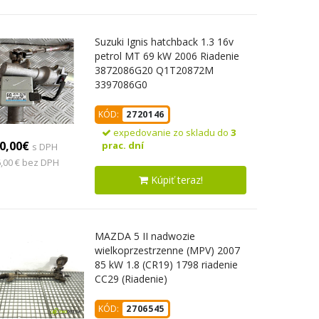
Suzuki Ignis hatchback 1.3 16v
petrol MT 69 kW 2006 Riadenie
3872086G20 Q1T20872M
3397086G0
KÓD:
2720146
expedovanie zo skladu do
3
0,00€
prac. dní
s DPH
,00 € bez DPH
Kúpiť teraz!
MAZDA 5 II nadwozie
wielkoprzestrzenne (MPV) 2007
85 kW 1.8 (CR19) 1798 riadenie
CC29 (Riadenie)
KÓD:
2706545