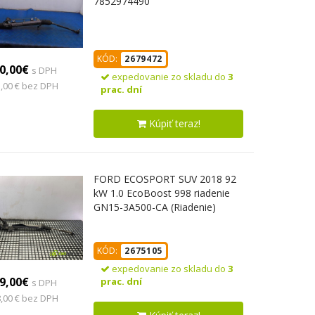
7852974490
KÓD:
2679472
0,00€
s DPH
expedovanie zo skladu do
3
,00 € bez DPH
prac. dní
Kúpiť teraz!
FORD ECOSPORT SUV 2018 92
kW 1.0 EcoBoost 998 riadenie
GN15-3A500-CA (Riadenie)
KÓD:
2675105
expedovanie zo skladu do
3
9,00€
prac. dní
s DPH
,00 € bez DPH