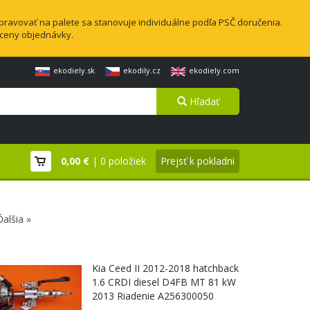
pravovať na palete sa stanovuje individuálne podľa PSČ doručenia.
 ceny objednávky.
ekodiely.sk
ekodily.cz
ekodiely.com
Hľadať
0,00 €
| 0 položiek
Prejsť k pokladni
Ďalšia »
Kia Ceed II 2012-2018 hatchback
1.6 CRDI diesel D4FB MT 81 kW
2013 Riadenie A256300050