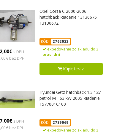
Opel Corsa C 2000-2006
hatchback Riadenie 13136675
13136672
KÓD:
2762022
expedovanie zo skladu do
3
2,00€
s DPH
prac. dní
,00 € bez DPH
Kúpiť teraz!
Hyundai Getz hatchback 1.3 12v
petrol MT 63 kW 2005 Riadenie
1577001C100
7,00€
s DPH
KÓD:
2739069
,00 € bez DPH
expedovanie zo skladu do
3