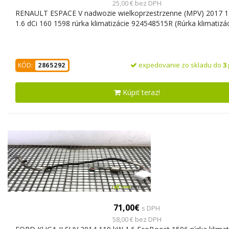
25,00 € bez DPH
RENAULT ESPACE V nadwozie wielkoprzestrzenne (MPV) 2017 
1.6 dCi 160 1598 rúrka klimatizácie 924548515R (Rúrka klimatizác
expedovanie zo skladu do
3
KÓD:
2865292
Kúpiť teraz!
71,00€
s DPH
58,00 € bez DPH