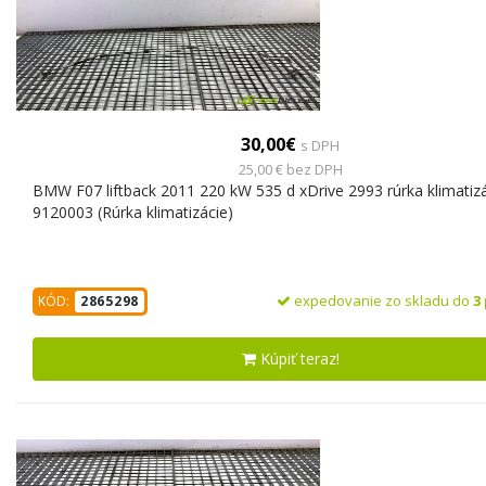
30,00€
s DPH
25,00 € bez DPH
BMW F07 liftback 2011 220 kW 535 d xDrive 2993 rúrka klimatiz
9120003 (Rúrka klimatizácie)
expedovanie zo skladu do
3
KÓD:
2865298
Kúpiť teraz!