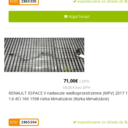
expedovanie zo skladu do
3
KÓD:
2865305
Kúpiť teraz!
71,00€
s DPH
58,00 € bez DPH
RENAULT ESPACE V nadwozie wielkoprzestrzenne (MPV) 2017 
1.6 dCi 160 1598 rúrka klimatizácie (Rúrka klimatizácie)
expedovanie zo skladu do
3
KÓD:
2865304