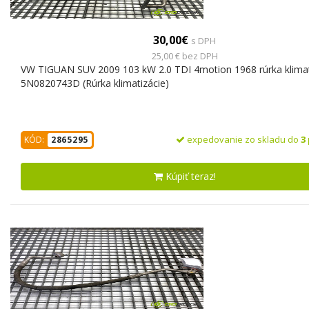
30,00€
s DPH
25,00 € bez DPH
VW TIGUAN SUV 2009 103 kW 2.0 TDI 4motion 1968 rúrka klimat
5N0820743D (Rúrka klimatizácie)
expedovanie zo skladu do
3
KÓD:
2865295
Kúpiť teraz!