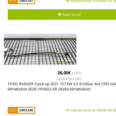
expedovanie zo skladu do
3
KÓD:
2865287
Kúpiť teraz!
26,00€
s DPH
22,00 € bez DPH
FORD RANGER V pick-up 2021 157 kW 2.0 EcoBlue 4x4 1995 rúr
klimatizácie JB3B-19N602-AB (Rúrka klimatizácie)
expedovanie zo skladu do
3
KÓD:
2865286