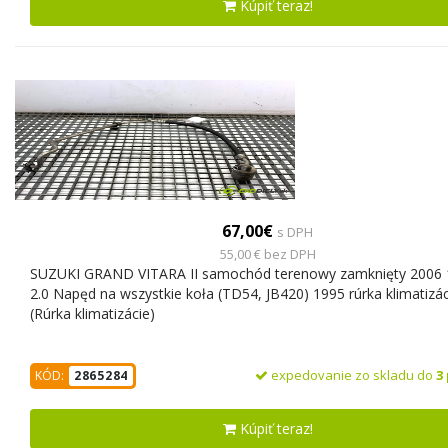
Kúpiť teraz!
67,00€
s DPH
55,00 € bez DPH
SUZUKI GRAND VITARA II samochód terenowy zamknięty 2006
2.0 Napęd na wszystkie koła (TD54, JB420) 1995 rúrka klimatizác
(Rúrka klimatizácie)
expedovanie zo skladu do
3
KÓD:
2865284
Kúpiť teraz!