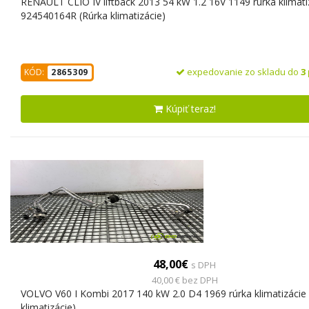
RENAULT CLIO IV liftback 2013 54 kW 1.2 16V 1149 rúrka klimati
924540164R (Rúrka klimatizácie)
expedovanie zo skladu do
3
KÓD:
2865309
Kúpiť teraz!
48,00€
s DPH
40,00 € bez DPH
VOLVO V60 I Kombi 2017 140 kW 2.0 D4 1969 rúrka klimatizácie 
klimatizácie)