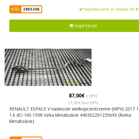
expedovanie zo skladu do
3
KÓD:
2865306
Kúpiť teraz!
87,00€
s DPH
71,00 € bez DPH
RENAULT ESPACE V nadwozie wielkoprzestrzenne (MPV) 2017 
1.6 dCi 160 1598 rúrka klimatizácie 4403022912356XX (Rúrka
klimatizácie)