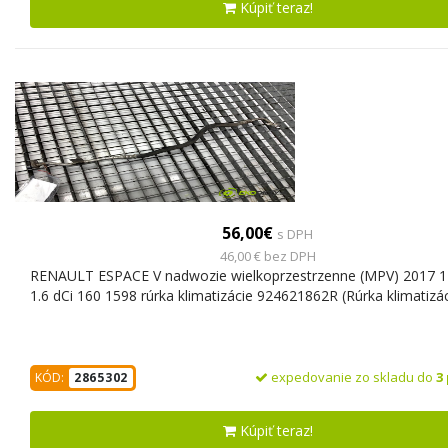
Kúpiť teraz!
56,00€
s DPH
46,00 € bez DPH
RENAULT ESPACE V nadwozie wielkoprzestrzenne (MPV) 2017 
1.6 dCi 160 1598 rúrka klimatizácie 924621862R (Rúrka klimatizác
expedovanie zo skladu do
3
KÓD:
2865302
Kúpiť teraz!