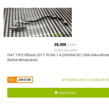
38,00€
s DPH
31,00 € bez DPH
FIAT TIPO liftback 2017 70 kW 1.4 (356HXA1B) 1368 rúrka klimat
(Rúrka klimatizácie)
expedovanie zo skladu do
3
KÓD:
2865300
Kúpiť teraz!