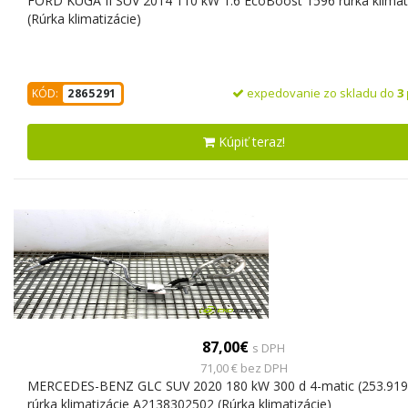
FORD KUGA II SUV 2014 110 kW 1.6 EcoBoost 1596 rúrka klimat
(Rúrka klimatizácie)
expedovanie zo skladu do
3
KÓD:
2865291
Kúpiť teraz!
87,00€
s DPH
71,00 € bez DPH
MERCEDES-BENZ GLC SUV 2020 180 kW 300 d 4-matic (253.919
rúrka klimatizácie A2138302502 (Rúrka klimatizácie)