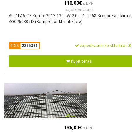
110,00€
s DPH
90,00 € bez DPH
AUDI A6 C7 Kombi 2013 130 kW 2.0 TDI 1968 Kompresor klimati
4G0260805D (Kompresor klimatizácie)
expedovanie zo skladu do
3
KÓD:
2865336
Kúpiť teraz!
136,00€
s DPH