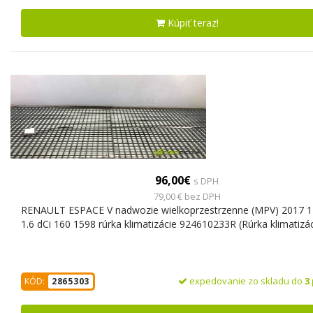
Kúpiť teraz!
96,00€
s DPH
79,00 € bez DPH
RENAULT ESPACE V nadwozie wielkoprzestrzenne (MPV) 2017 
1.6 dCi 160 1598 rúrka klimatizácie 924610233R (Rúrka klimatizác
expedovanie zo skladu do
3
KÓD:
2865303