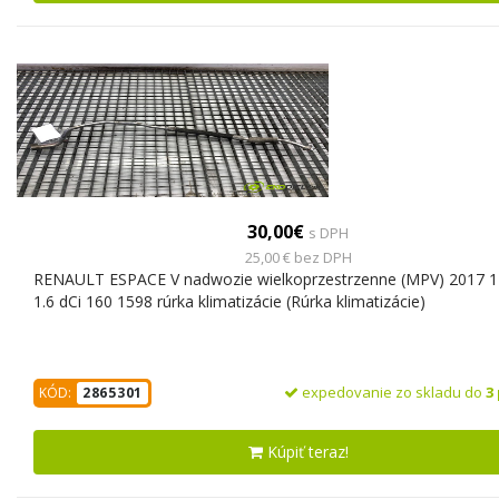
30,00€
s DPH
25,00 € bez DPH
RENAULT ESPACE V nadwozie wielkoprzestrzenne (MPV) 2017 
1.6 dCi 160 1598 rúrka klimatizácie (Rúrka klimatizácie)
expedovanie zo skladu do
3
KÓD:
2865301
Kúpiť teraz!