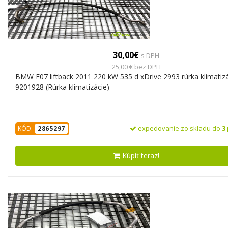
30,00€
s DPH
25,00 € bez DPH
BMW F07 liftback 2011 220 kW 535 d xDrive 2993 rúrka klimatiz
9201928 (Rúrka klimatizácie)
expedovanie zo skladu do
3
KÓD:
2865297
Kúpiť teraz!