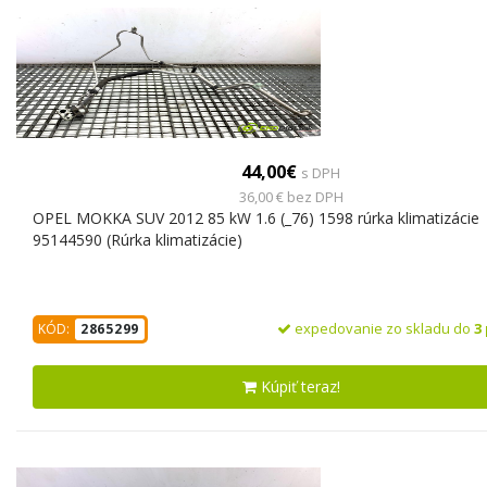
44,00€
s DPH
36,00 € bez DPH
OPEL MOKKA SUV 2012 85 kW 1.6 (_76) 1598 rúrka klimatizácie
95144590 (Rúrka klimatizácie)
expedovanie zo skladu do
3
KÓD:
2865299
Kúpiť teraz!