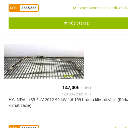
expedovanie zo skladu do
3
KÓD:
2865288
Kúpiť teraz!
147,00€
s DPH
120,00 € bez DPH
HYUNDAI ix35 SUV 2012 99 kW 1.6 1591 rúrka klimatizácie (Rúrk
klimatizácie)