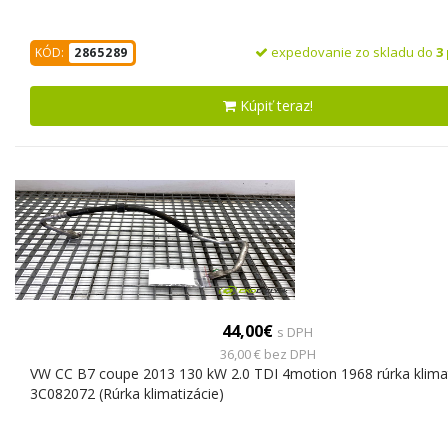
expedovanie zo skladu do
3
KÓD:
2865289
Kúpiť teraz!
44,00€
s DPH
36,00 € bez DPH
VW CC B7 coupe 2013 130 kW 2.0 TDI 4motion 1968 rúrka klimat
3C082072 (Rúrka klimatizácie)