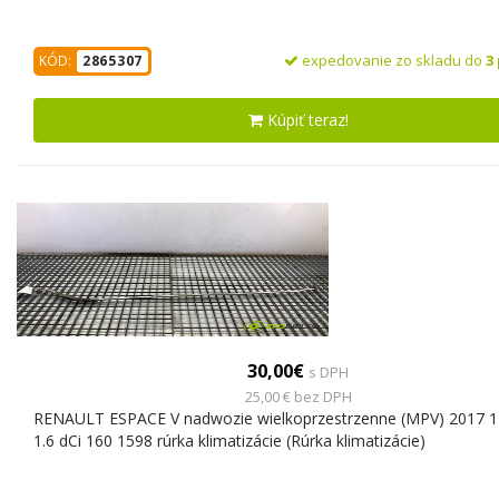
expedovanie zo skladu do
3
KÓD:
2865307
Kúpiť teraz!
30,00€
s DPH
25,00 € bez DPH
RENAULT ESPACE V nadwozie wielkoprzestrzenne (MPV) 2017 
1.6 dCi 160 1598 rúrka klimatizácie (Rúrka klimatizácie)