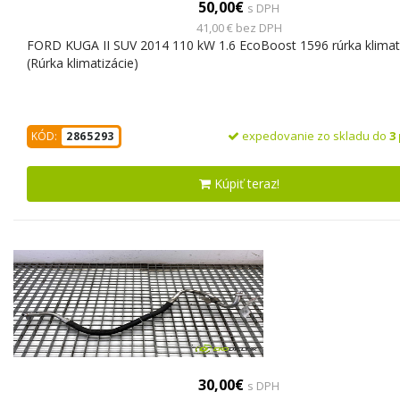
50,00€
s DPH
41,00 € bez DPH
FORD KUGA II SUV 2014 110 kW 1.6 EcoBoost 1596 rúrka klimat
(Rúrka klimatizácie)
expedovanie zo skladu do
3
KÓD:
2865293
Kúpiť teraz!
30,00€
s DPH