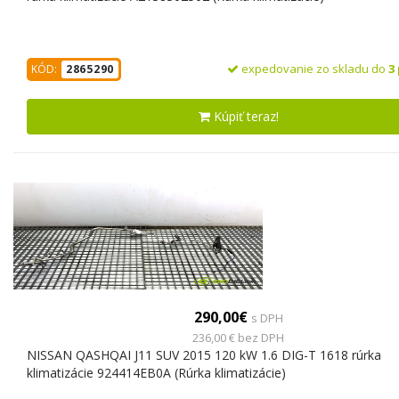
expedovanie zo skladu do
3
KÓD:
2865290
Kúpiť teraz!
290,00€
s DPH
236,00 € bez DPH
NISSAN QASHQAI J11 SUV 2015 120 kW 1.6 DIG-T 1618 rúrka
klimatizácie 924414EB0A (Rúrka klimatizácie)