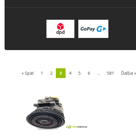
« Späť
1
2
3
4
5
6
...
581
Ďalšia 