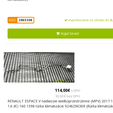
expedovanie zo skladu do
3
KÓD:
2865308
Kúpiť teraz!
114,00€
s DPH
93,00 € bez DPH
RENAULT ESPACE V nadwozie wielkoprzestrzenne (MPV) 2017 
1.6 dCi 160 1598 rúrka klimatizácie 924629636R (Rúrka klimatizác