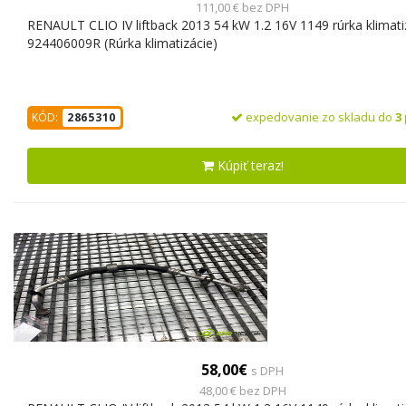
111,00 € bez DPH
RENAULT CLIO IV liftback 2013 54 kW 1.2 16V 1149 rúrka klimati
924406009R (Rúrka klimatizácie)
expedovanie zo skladu do
3
KÓD:
2865310
Kúpiť teraz!
58,00€
s DPH
48,00 € bez DPH