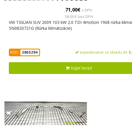
71,00€
s DPH
58,00 € bez DPH
VW TIGUAN SUV 2009 103 kW 2.0 TDI 4motion 1968 rúrka klimat
5N0820721G (Rúrka klimatizácie)
expedovanie zo skladu do
3
KÓD:
2865294
Kúpiť teraz!