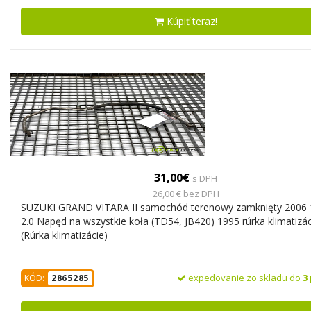
Kúpiť teraz!
31,00€
s DPH
26,00 € bez DPH
SUZUKI GRAND VITARA II samochód terenowy zamknięty 2006
2.0 Napęd na wszystkie koła (TD54, JB420) 1995 rúrka klimatizác
(Rúrka klimatizácie)
expedovanie zo skladu do
3
KÓD:
2865285