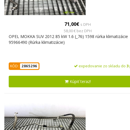
71,00€
s DPH
58,00 € bez DPH
OPEL MOKKA SUV 2012 85 kW 1.6 (_76) 1598 rúrka klimatizácie
95966490 (Rúrka klimatizácie)
expedovanie zo skladu do
3
KÓD:
2865296
Kúpiť teraz!