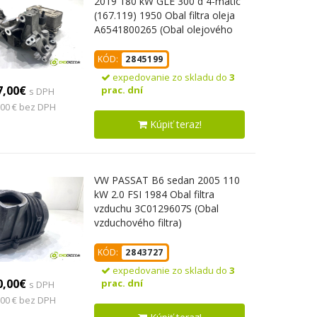
2019 180 kW GLE 300 d 4-matic
(167.119) 1950 Obal filtra oleja
A6541800265 (Obal olejového
filtra)
KÓD:
2845199
expedovanie zo skladu do
3
7,00€
prac. dní
s DPH
,00 € bez DPH
Kúpiť teraz!
VW PASSAT B6 sedan 2005 110
kW 2.0 FSI 1984 Obal filtra
vzduchu 3C0129607S (Obal
vzduchového filtra)
KÓD:
2843727
expedovanie zo skladu do
3
0,00€
prac. dní
s DPH
,00 € bez DPH