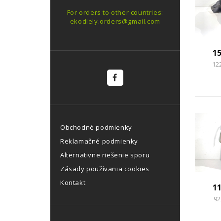
For orders to other countries:
ekodiely.orders@gmail.com
1
12
Obchodné podmienky
Reklamačné podmienky
Alternativne riešenie sporu
Zásady používania cookies
Kontakt
1
92