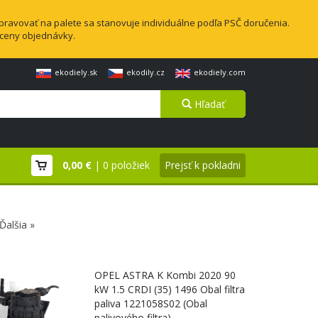
pravovať na palete sa stanovuje individuálne podľa PSČ doručenia.
 ceny objednávky.
ekodiely.sk
ekodily.cz
ekodiely.com
Hľadať
0,00 €
| 0 položiek
Prejsť k pokladni
Ďalšia »
OPEL ASTRA K Kombi 2020 90
kW 1.5 CRDI (35) 1496 Obal filtra
paliva 1221058S02 (Obal
palivového filtra)