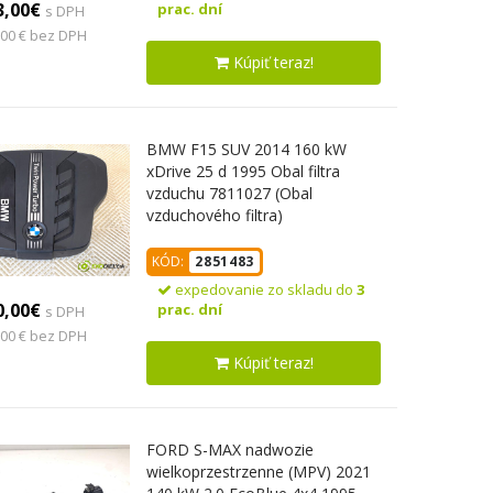
3,00€
prac. dní
s DPH
,00 € bez DPH
Kúpiť teraz!
BMW F15 SUV 2014 160 kW
xDrive 25 d 1995 Obal filtra
vzduchu 7811027 (Obal
vzduchového filtra)
KÓD:
2851483
expedovanie zo skladu do
3
0,00€
prac. dní
s DPH
,00 € bez DPH
Kúpiť teraz!
FORD S-MAX nadwozie
wielkoprzestrzenne (MPV) 2021