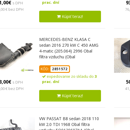
1,00€
9
prac. dní
s DPH
,00 € bez DPH
76
Kúpiť teraz!
MERCEDES-BENZ KLASA C
sedan 2016 270 kW C 450 AMG
4-matic (205.064) 2996 Obal
filtra vzduchu (Obal
vzduchového filtra)
KÓD:
2851572
expedovanie zo skladu do
3
3,00€
5
prac. dní
s DPH
,00 € bez DPH
41
Kúpiť teraz!
VW PASSAT B8 sedan 2018 110
kW 2.0 TDI 1968 Obal filtra