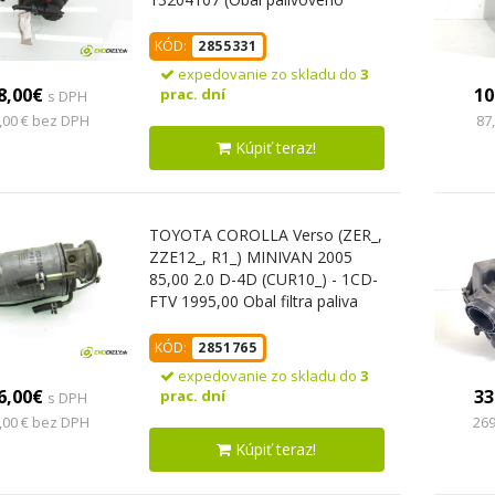
filtra)
KÓD:
2855331
expedovanie zo skladu do
3
8,00€
10
prac. dní
s DPH
,00 € bez DPH
87
Kúpiť teraz!
TOYOTA COROLLA Verso (ZER_,
ZZE12_, R1_) MINIVAN 2005
85,00 2.0 D-4D (CUR10_) - 1CD-
FTV 1995,00 Obal filtra paliva
(Obal palivového filtra)
KÓD:
2851765
expedovanie zo skladu do
3
6,00€
33
prac. dní
s DPH
,00 € bez DPH
269
Kúpiť teraz!