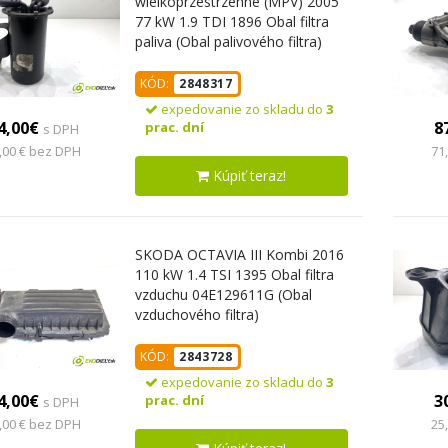
wielkoprzestrzenne (MPV) 2005
77 kW 1.9 TDI 1896 Obal filtra
paliva (Obal palivového filtra)
KÓD:
2848317
expedovanie zo skladu do
3
4,00€
8
prac. dní
s DPH
,00 € bez DPH
71
Kúpiť teraz!
SKODA OCTAVIA III Kombi 2016
110 kW 1.4 TSI 1395 Obal filtra
vzduchu 04E129611G (Obal
vzduchového filtra)
KÓD:
2843728
expedovanie zo skladu do
3
4,00€
3
prac. dní
s DPH
,00 € bez DPH
25