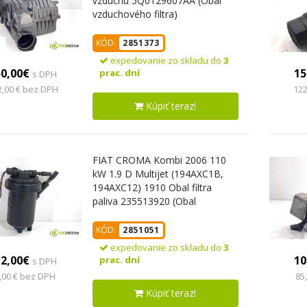
vzduchu 5Q0129607AA (Obal
vzduchového filtra)
KÓD:
2851373
expedovanie zo skladu do
3
50,00€
15
prac. dní
s DPH
2,00 € bez DPH
122
Kúpiť teraz!
FIAT CROMA Kombi 2006 110
kW 1.9 D Multijet (194AXC1B,
194AXC12) 1910 Obal filtra
paliva 235513920 (Obal
palivového filtra)
KÓD:
2851051
expedovanie zo skladu do
3
12,00€
10
prac. dní
s DPH
,00 € bez DPH
85
Kúpiť teraz!