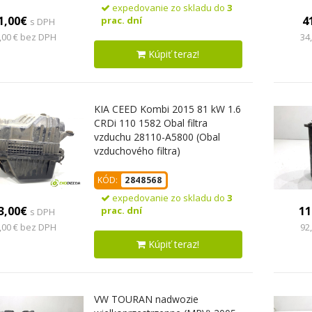
expedovanie zo skladu do
3
1,00€
4
prac. dní
s DPH
,00 € bez DPH
34
Kúpiť teraz!
KIA CEED Kombi 2015 81 kW 1.6
CRDi 110 1582 Obal filtra
vzduchu 28110-A5800 (Obal
vzduchového filtra)
KÓD:
2848568
expedovanie zo skladu do
3
3,00€
11
prac. dní
s DPH
,00 € bez DPH
92
Kúpiť teraz!
VW TOURAN nadwozie