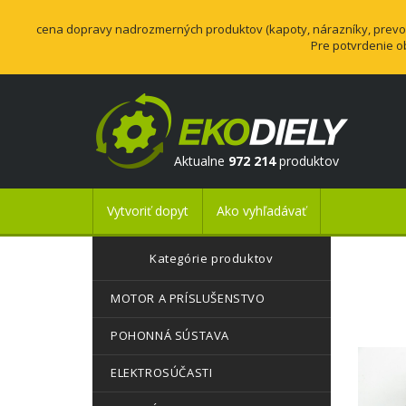
cena dopravy nadrozmerných produktov (kapoty, nárazníky, prevodo
Pre potvrdenie o
Aktualne
972 214
produktov
Vytvoriť dopyt
Ako vyhľadávať
Kategórie produktov
MOTOR A PRÍSLUŠENSTVO
POHONNÁ SÚSTAVA
ELEKTROSÚČASTI