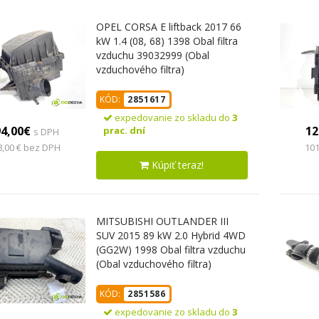
OPEL CORSA E liftback 2017 66
kW 1.4 (08, 68) 1398 Obal filtra
vzduchu 39032999 (Obal
vzduchového filtra)
KÓD:
2851617
expedovanie zo skladu do
3
94,00€
12
prac. dní
s DPH
8,00 € bez DPH
101
Kúpiť teraz!
MITSUBISHI OUTLANDER III
SUV 2015 89 kW 2.0 Hybrid 4WD
(GG2W) 1998 Obal filtra vzduchu
(Obal vzduchového filtra)
KÓD:
2851586
expedovanie zo skladu do
3