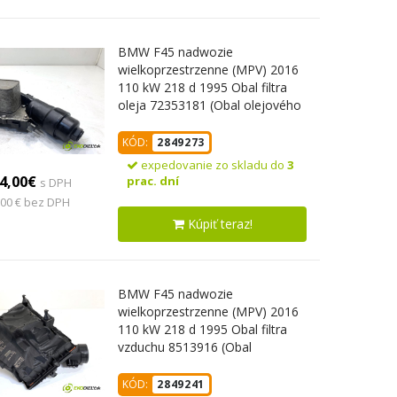
BMW F45 nadwozie
wielkoprzestrzenne (MPV) 2016
110 kW 218 d 1995 Obal filtra
oleja 72353181 (Obal olejového
filtra)
KÓD:
2849273
expedovanie zo skladu do
3
4,00€
prac. dní
s DPH
,00 € bez DPH
Kúpiť teraz!
BMW F45 nadwozie
wielkoprzestrzenne (MPV) 2016
110 kW 218 d 1995 Obal filtra
vzduchu 8513916 (Obal
vzduchového filtra)
KÓD:
2849241