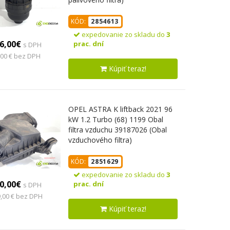
KÓD:
2854613
expedovanie zo skladu do
3
6,00€
prac. dní
s DPH
,00 € bez DPH
Kúpiť teraz!
OPEL ASTRA K liftback 2021 96
kW 1.2 Turbo (68) 1199 Obal
filtra vzduchu 39187026 (Obal
vzduchového filtra)
KÓD:
2851629
expedovanie zo skladu do
3
0,00€
prac. dní
s DPH
,00 € bez DPH
Kúpiť teraz!