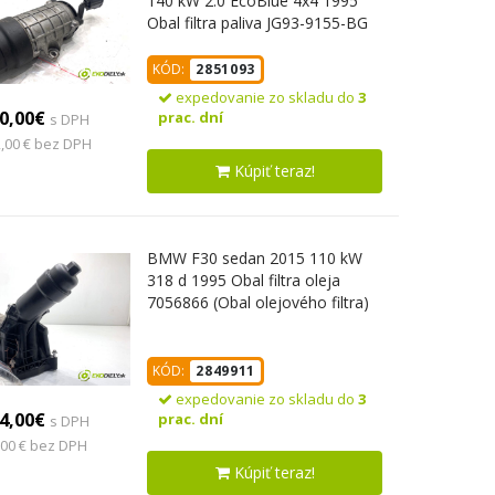
140 kW 2.0 EcoBlue 4x4 1995
Obal filtra paliva JG93-9155-BG
(Obal palivového filtra)
KÓD:
2851093
expedovanie zo skladu do
3
0,00€
prac. dní
s DPH
,00 € bez DPH
Kúpiť teraz!
BMW F30 sedan 2015 110 kW
318 d 1995 Obal filtra oleja
7056866 (Obal olejového filtra)
KÓD:
2849911
expedovanie zo skladu do
3
4,00€
prac. dní
s DPH
,00 € bez DPH
Kúpiť teraz!