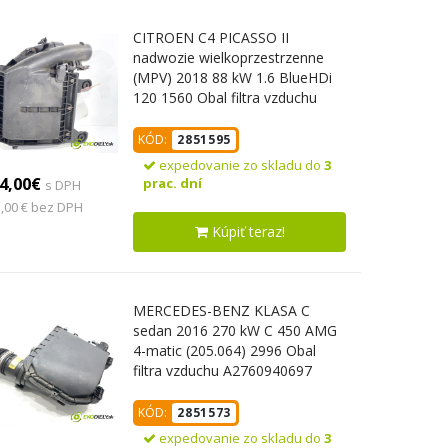
CITROEN C4 PICASSO II
nadwozie wielkoprzestrzenne
(MPV) 2018 88 kW 1.6 BlueHDi
120 1560 Obal filtra vzduchu
9806561080 (Obal vzduchového
filtra)
KÓD:
2851595
expedovanie zo skladu do
3
4,00€
prac. dní
s DPH
,00 € bez DPH
Kúpiť teraz!
MERCEDES-BENZ KLASA C
sedan 2016 270 kW C 450 AMG
4-matic (205.064) 2996 Obal
filtra vzduchu A2760940697
(Obal vzduchového filtra)
KÓD:
2851573
expedovanie zo skladu do
3