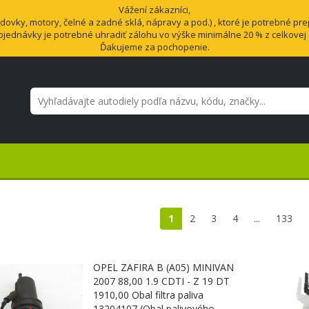
Vážení zákazníci,
vky, motory, čelné a zadné sklá, nápravy a pod.) , ktoré je potrebné pre
bjednávky je potrebné uhradiť zálohu vo výške minimálne 20 % z celkovej
Ďakujeme za pochopenie.
1
2
3
4
...
133
OPEL ZAFIRA B (A05) MINIVAN
2007 88,00 1.9 CDTI - Z 19 DT
1910,00 Obal filtra paliva
13204107 (Obal palivového