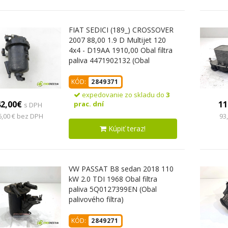
FIAT SEDICI (189_) CROSSOVER
2007 88,00 1.9 D Multijet 120
4x4 - D19AA 1910,00 Obal filtra
paliva 4471902132 (Obal
palivového filtra)
KÓD:
2849371
expedovanie zo skladu do
3
42,00€
11
prac. dní
s DPH
6,00 € bez DPH
93
Kúpiť teraz!
VW PASSAT B8 sedan 2018 110
kW 2.0 TDI 1968 Obal filtra
paliva 5Q0127399EN (Obal
palivového filtra)
KÓD:
2849271