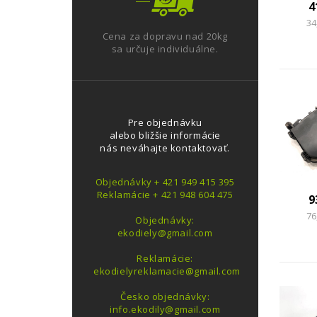
4
34
Cena za dopravu nad 20kg
sa určuje individuálne.
Pre objednávku
alebo bližšie informácie
nás neváhajte kontaktovať.
Objednávky + 421 949 415 395
Reklamácie + 421 948 604 475
9
76
Objednávky:
ekodiely@gmail.com
Reklamácie:
ekodielyreklamacie@gmail.com
Česko objednávky:
info.ekodily@gmail.com