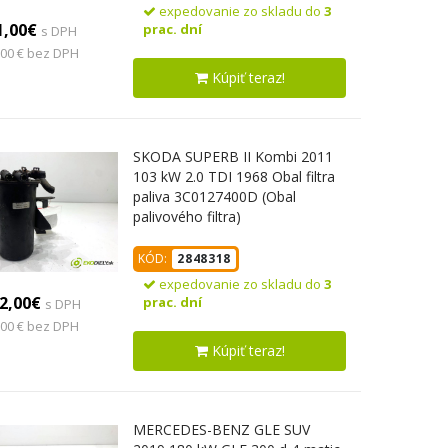
expedovanie zo skladu do
3
1,00€
prac. dní
s DPH
,00 € bez DPH
Kúpiť teraz!
SKODA SUPERB II Kombi 2011
103 kW 2.0 TDI 1968 Obal filtra
paliva 3C0127400D (Obal
palivového filtra)
KÓD:
2848318
expedovanie zo skladu do
3
2,00€
prac. dní
s DPH
,00 € bez DPH
Kúpiť teraz!
MERCEDES-BENZ GLE SUV