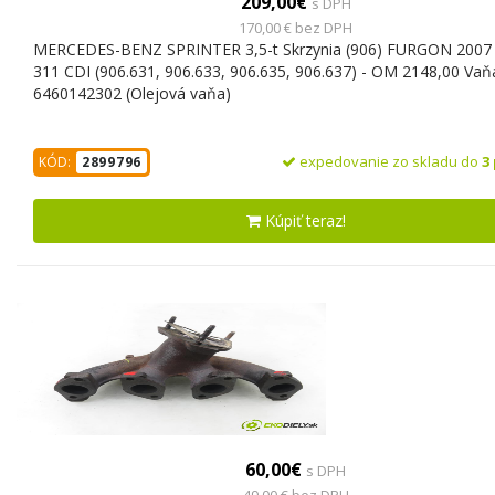
209,00€
s DPH
170,00 € bez DPH
MERCEDES-BENZ SPRINTER 3,5-t Skrzynia (906) FURGON 2007 
311 CDI (906.631, 906.633, 906.635, 906.637) - OM 2148,00 Vaň
6460142302 (Olejová vaňa)
expedovanie zo skladu do
3
KÓD:
2899796
Kúpiť teraz!
60,00€
s DPH
49,00 € bez DPH