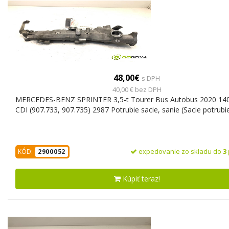
48,00€
s DPH
40,00 € bez DPH
MERCEDES-BENZ SPRINTER 3,5-t Tourer Bus Autobus 2020 14
CDI (907.733, 907.735) 2987 Potrubie sacie, sanie (Sacie potrubi
expedovanie zo skladu do
3
KÓD:
2900052
Kúpiť teraz!