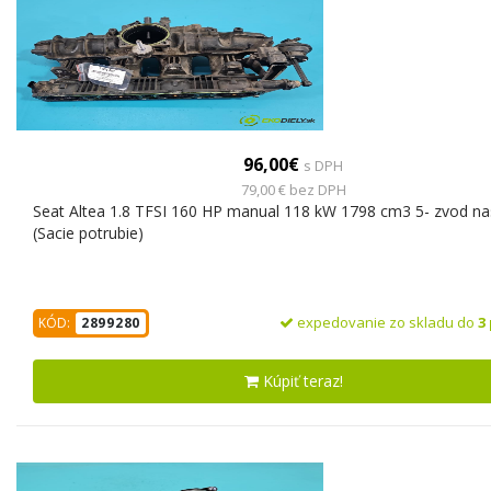
96,00€
s DPH
79,00 € bez DPH
Seat Altea 1.8 TFSI 160 HP manual 118 kW 1798 cm3 5- zvod na
(Sacie potrubie)
expedovanie zo skladu do
3
KÓD:
2899280
Kúpiť teraz!