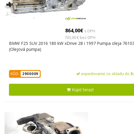
864,00€
s DPH
703,00 € bez DPH
BMW F25 SUV 2016 180 kW xDrive 28 i 1997 Pumpa oleja 7610
(Olejová pumpa)
expedovanie zo skladu do
3
KÓD:
2900009
Kúpiť teraz!