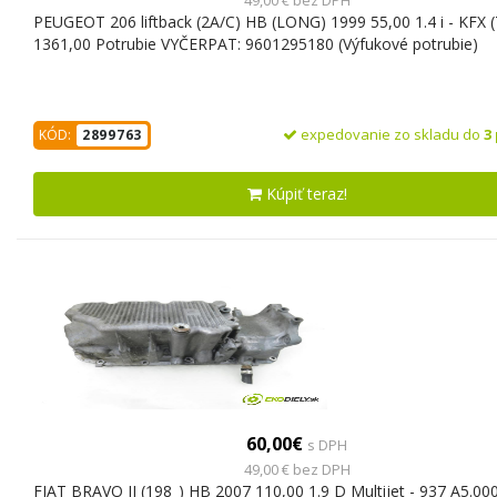
PEUGEOT 206 liftback (2A/C) HB (LONG) 1999 55,00 1.4 i - KFX 
1361,00 Potrubie VYČERPAT: 9601295180 (Výfukové potrubie)
expedovanie zo skladu do
3
KÓD:
2899763
Kúpiť teraz!
60,00€
s DPH
49,00 € bez DPH
FIAT BRAVO II (198_) HB 2007 110,00 1.9 D Multijet - 937 A5.00