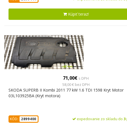
Kúpiť teraz!
71,00€
s DPH
58,00 € bez DPH
SKODA SUPERB II Kombi 2011 77 kW 1.6 TDI 1598 Kryt Motor
03L103925BA (Kryt motora)
expedovanie zo skladu do
3
KÓD:
2899400