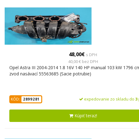
48,00€
s DPH
40,00 € bez DPH
Opel Astra III 2004-2014 1.8 16V 140 HP manual 103 kW 1796 c
zvod nasávací 55563685 (Sacie potrubie)
expedovanie zo skladu do
3
KÓD:
2899281
Kúpiť teraz!