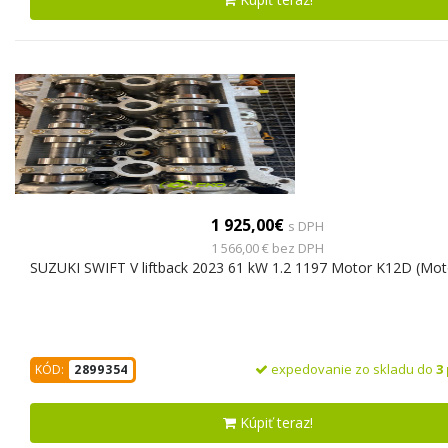
1 925,00€
s DPH
1 566,00 € bez DPH
SUZUKI SWIFT V liftback 2023 61 kW 1.2 1197 Motor K12D (Mot
expedovanie zo skladu do
3
KÓD:
2899354
Kúpiť teraz!