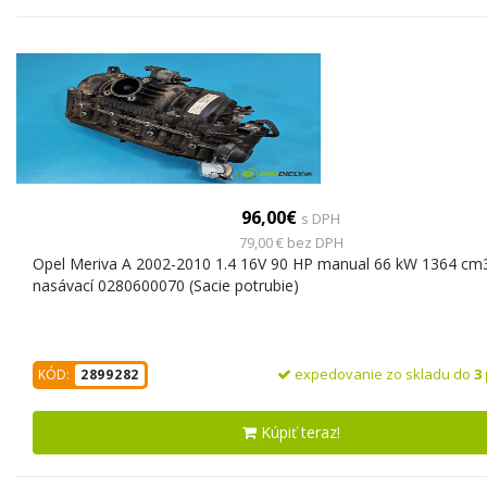
96,00€
s DPH
79,00 € bez DPH
Opel Meriva A 2002-2010 1.4 16V 90 HP manual 66 kW 1364 cm3
nasávací 0280600070 (Sacie potrubie)
expedovanie zo skladu do
3
KÓD:
2899282
Kúpiť teraz!