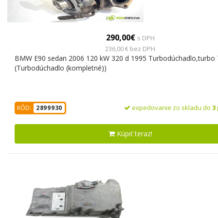
290,00€
s DPH
236,00 € bez DPH
BMW E90 sedan 2006 120 kW 320 d 1995 Turbodúchadlo,turbo
(Turbodúchadlo (kompletné))
expedovanie zo skladu do
3
KÓD:
2899930
Kúpiť teraz!