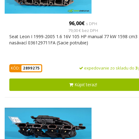
96,00€
s DPH
79,00 € bez DPH
Seat Leon I 1999-2005 1.6 16V 105 HP manual 77 kW 1598 cm3 
nasávací 036129711FA (Sacie potrubie)
expedovanie zo skladu do
3
KÓD:
2899275
Kúpiť teraz!