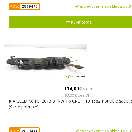
expedovanie zo skladu do
3
KÓD:
2899445
Kúpiť teraz!
114,00€
s DPH
93,00 € bez DPH
KIA CEED Kombi 2013 81 kW 1.6 CRDi 110 1582 Potrubie sacie, 
(Sacie potrubie)
expedovanie zo skladu do
3
KÓD:
2899444