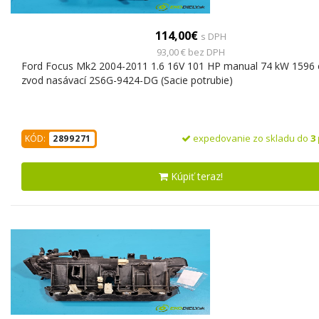
114,00€
s DPH
93,00 € bez DPH
Ford Focus Mk2 2004-2011 1.6 16V 101 HP manual 74 kW 1596 
zvod nasávací 2S6G-9424-DG (Sacie potrubie)
expedovanie zo skladu do
3
KÓD:
2899271
Kúpiť teraz!