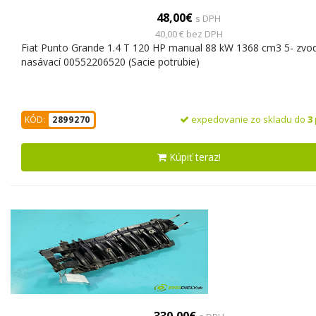
48,00€
s DPH
40,00 € bez DPH
Fiat Punto Grande 1.4 T 120 HP manual 88 kW 1368 cm3 5- zvo
nasávací 00552206520 (Sacie potrubie)
expedovanie zo skladu do
3
KÓD:
2899270
Kúpiť teraz!
330,00€