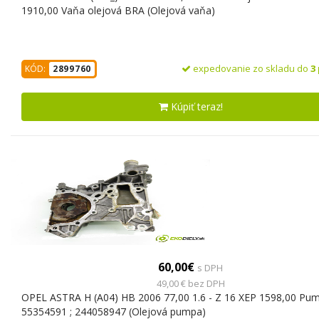
1910,00 Vaňa olejová BRA (Olejová vaňa)
expedovanie zo skladu do
3
KÓD:
2899760
Kúpiť teraz!
60,00€
s DPH
49,00 € bez DPH
OPEL ASTRA H (A04) HB 2006 77,00 1.6 - Z 16 XEP 1598,00 Pum
55354591 ; 244058947 (Olejová pumpa)