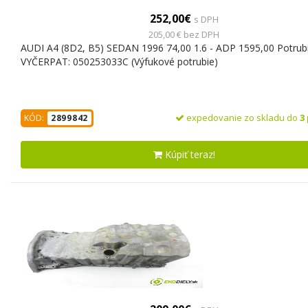
252,00€
s DPH
205,00 € bez DPH
AUDI A4 (8D2, B5) SEDAN 1996 74,00 1.6 - ADP 1595,00 Potrub
VYČERPAT: 050253033C (Výfukové potrubie)
expedovanie zo skladu do
3
KÓD:
2899842
Kúpiť teraz!