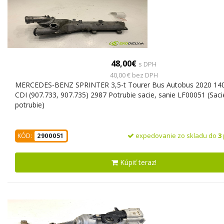
48,00€
s DPH
40,00 € bez DPH
MERCEDES-BENZ SPRINTER 3,5-t Tourer Bus Autobus 2020 14
CDI (907.733, 907.735) 2987 Potrubie sacie, sanie LF00051 (Saci
potrubie)
expedovanie zo skladu do
3
KÓD:
2900051
Kúpiť teraz!