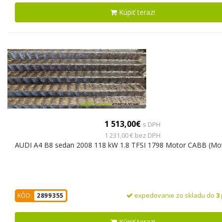
Kúpiť teraz!
1 513,00€
s DPH
1 231,00 € bez DPH
AUDI A4 B8 sedan 2008 118 kW 1.8 TFSI 1798 Motor CABB (Mo
expedovanie zo skladu do
3
KÓD:
2899355
Kúpiť teraz!