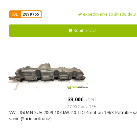
expedovanie zo skladu do
3
KÓD:
2899755
Kúpiť teraz!
33,00€
s DPH
27,00 € bez DPH
VW TIGUAN SUV 2009 103 kW 2.0 TDI 4motion 1968 Potrubie sa
sanie (Sacie potrubie)