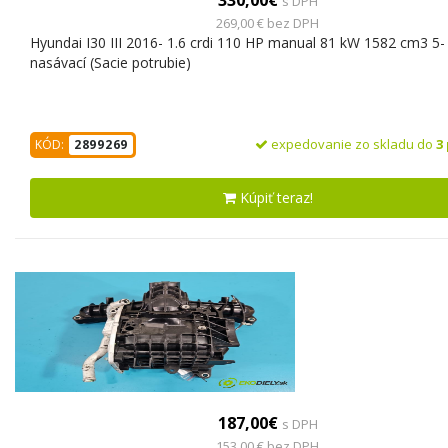
s DPH
269,00 € bez DPH
Hyundai I30 III 2016- 1.6 crdi 110 HP manual 81 kW 1582 cm3 5-
nasávací (Sacie potrubie)
expedovanie zo skladu do
3
KÓD:
2899269
Kúpiť teraz!
187,00€
s DPH
153,00 € bez DPH