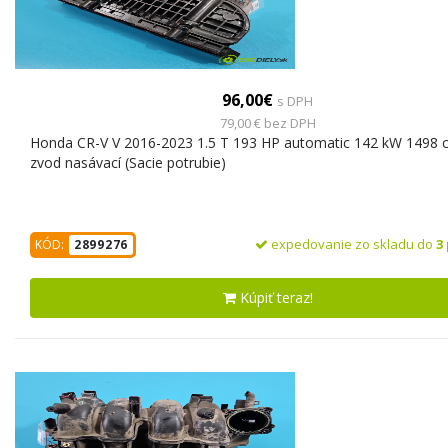
96,00€
s DPH
79,00 € bez DPH
Honda CR-V V 2016-2023 1.5 T 193 HP automatic 142 kW 1498 
zvod nasávací (Sacie potrubie)
expedovanie zo skladu do
3
KÓD:
2899276
Kúpiť teraz!