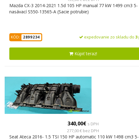
Mazda CX-3 2014-2021 1.5d 105 HP manual 77 kW 1499 cm3 5-
nasávací S550-13565-A (Sacie potrubie)
expedovanie zo skladu do
3
KÓD:
2899234
Kúpiť teraz!
340,00€
s DPH
277,00 € bez DPH
Seat Ateca 2016- 1.5 TSI 150 HP automatic 110 kW 1498 cm3 5-