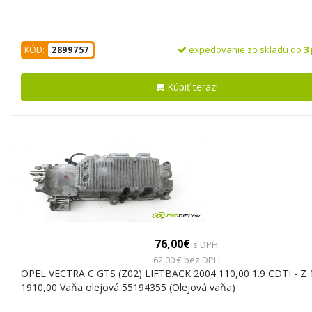
expedovanie zo skladu do
3
KÓD:
2899757
Kúpiť teraz!
76,00€
s DPH
62,00 € bez DPH
OPEL VECTRA C GTS (Z02) LIFTBACK 2004 110,00 1.9 CDTI - Z
1910,00 Vaňa olejová 55194355 (Olejová vaňa)