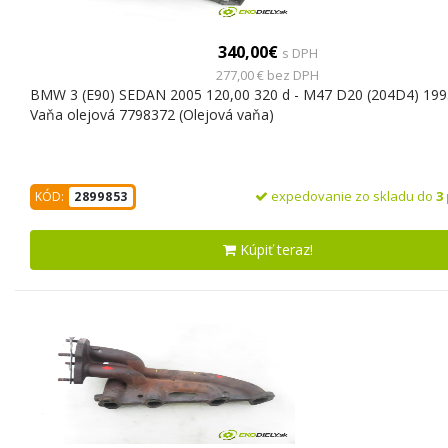
340,00€
s DPH
277,00 € bez DPH
BMW 3 (E90) SEDAN 2005 120,00 320 d - M47 D20 (204D4) 199
Vaňa olejová 7798372 (Olejová vaňa)
expedovanie zo skladu do
3
KÓD:
2899853
Kúpiť teraz!