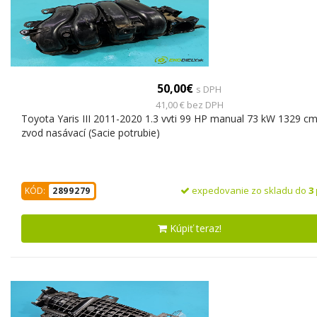
50,00€
s DPH
41,00 € bez DPH
Toyota Yaris III 2011-2020 1.3 vvti 99 HP manual 73 kW 1329 cm
zvod nasávací (Sacie potrubie)
expedovanie zo skladu do
3
KÓD:
2899279
Kúpiť teraz!