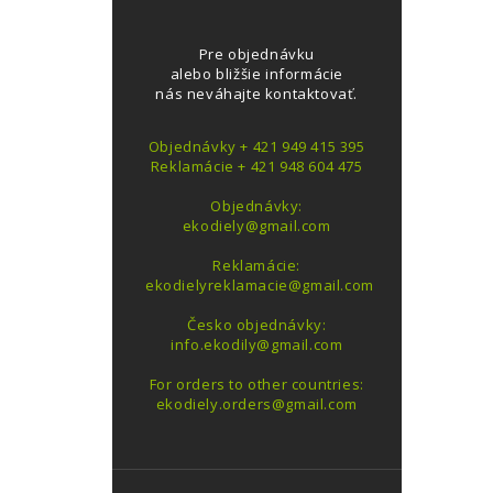
Pre objednávku
alebo bližšie informácie
nás neváhajte kontaktovať.
Objednávky + 421 949 415 395
Reklamácie + 421 948 604 475
Objednávky:
ekodiely@gmail.com
Reklamácie:
ekodielyreklamacie@gmail.com
Česko objednávky:
info.ekodily@gmail.com
For orders to other countries:
ekodiely.orders@gmail.com