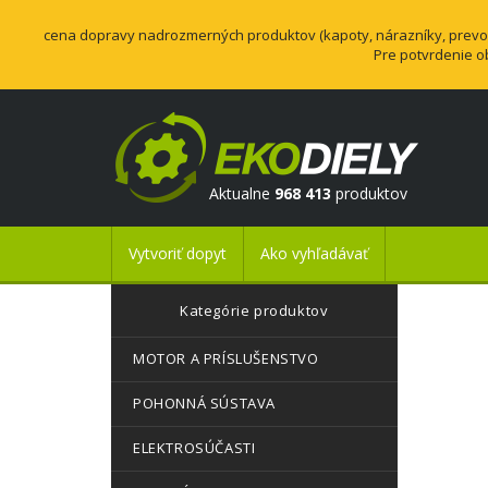
cena dopravy nadrozmerných produktov (kapoty, nárazníky, prevodo
Pre potvrdenie o
Aktualne
968 413
produktov
Vytvoriť dopyt
Ako vyhľadávať
Kategórie produktov
MOTOR A PRÍSLUŠENSTVO
POHONNÁ SÚSTAVA
ELEKTROSÚČASTI