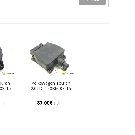
ouran
Volkswagen Touran
03-15
2.0TDI 140KM 03-15
ický
Ventil magnetický
tatné)
6Q0906625 (Ostatné)
87,00€
PH
s DPH