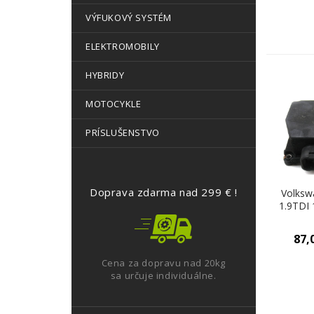
VÝFUKOVÝ SYSTÉM
ELEKTROMOBILY
HYBRIDY
MOTOCYKLE
PRÍSLUŠENSTVO
Doprava zdarma nad 299 € !
Volksw
1.9TDI
Ventil
6Q09066
87,
Cena za dopravu nad 20kg
sa určuje individuálne.