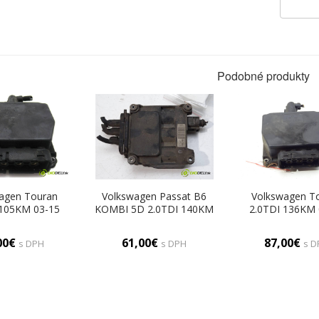
Podobné produkty
agen Touran
Volkswagen Passat B6
Volkswagen T
 105KM 03-15
KOMBI 5D 2.0TDI 140KM
2.0TDI 136KM 
 magnetický
05-10 Ventil magnetický
Ventil magnet
25 (Ostatné)
3C0906625 (Ostatné)
6Q0906625 (Os
00€
61,00€
87,00€
s DPH
s DPH
s D