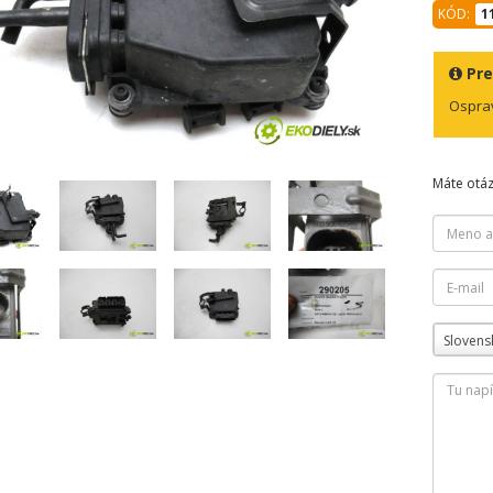
KÓD:
1
Pr
Osprav
Máte otá
Slovens