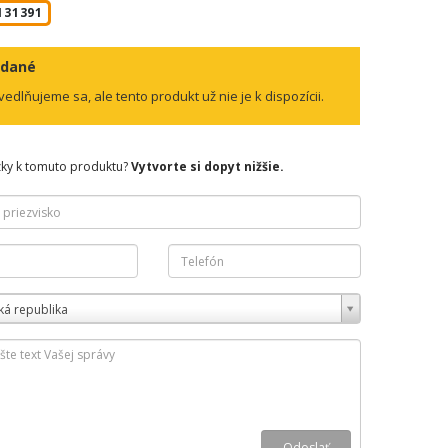
131391
edané
edlňujeme sa, ale tento produkt už nie je k dispozícii.
zky k tomuto produktu?
Vytvorte si dopyt nižšie.
ká republika