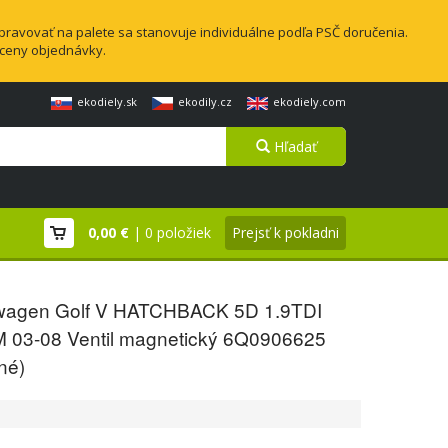
pravovať na palete sa stanovuje individuálne podľa PSČ doručenia.
 ceny objednávky.
ekodiely.sk
ekodily.cz
ekodiely.com
Hľadať
0,00 €
| 0 položiek
Prejsť k pokladni
wagen Golf V HATCHBACK 5D 1.9TDI
 03-08 Ventil magnetický 6Q0906625
né)