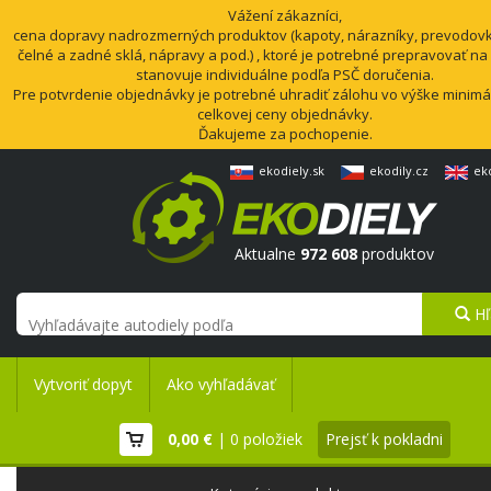
Vážení zákazníci,
cena dopravy nadrozmerných produktov (kapoty, nárazníky, prevodovk
čelné a zadné sklá, nápravy a pod.) , ktoré je potrebné prepravovať na
stanovuje individuálne podľa PSČ doručenia.
Pre potvrdenie objednávky je potrebné uhradiť zálohu vo výške minimá
celkovej ceny objednávky.
Ďakujeme za pochopenie.
ekodiely.sk
ekodily.cz
ek
Aktualne
972 608
produktov
Hľ
Vytvoriť dopyt
Ako vyhľadávať
0,00 €
| 0 položiek
Prejsť k pokladni