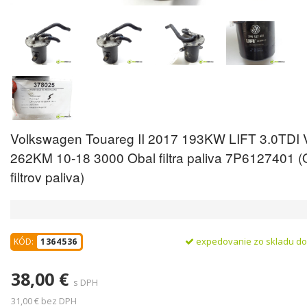
Volkswagen Touareg II 2017 193KW LIFT 3.0TDI 
262KM 10-18 3000 Obal filtra paliva 7P6127401 (
filtrov paliva)
expedovanie zo skladu d
KÓD:
1364536
38,00 €
s DPH
31,00 € bez DPH