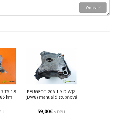
 T5 1.9
PEUGEOT 206 1.9 D WJZ
 85 km
(DW8) manual 5 stupňová
otor
51 kW 69 km Uchytenie
ržiaky
Motor 96285843 (Držiaky
59,00€
PH
s DPH
motora)