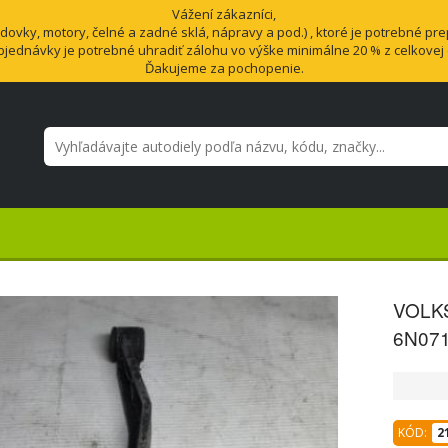
Vážení zákazníci,
vky, motory, čelné a zadné sklá, nápravy a pod.) , ktoré je potrebné pre
bjednávky je potrebné uhradiť zálohu vo výške minimálne 20 % z celkovej
Ďakujeme za pochopenie.
VOLKS
6N07
KÓD:
2