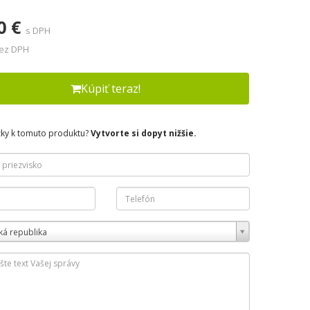
0 €
s DPH
bez DPH
Kúpiť teraz!
zky k tomuto produktu?
Vytvorte si dopyt nižšie.
ká republika