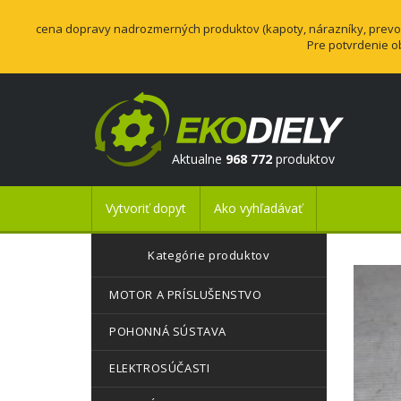
cena dopravy nadrozmerných produktov (kapoty, nárazníky, prevodo
Pre potvrdenie o
Aktualne
968 772
produktov
Vytvoriť dopyt
Ako vyhľadávať
Kategórie produktov
MOTOR A PRÍSLUŠENSTVO
POHONNÁ SÚSTAVA
ELEKTROSÚČASTI