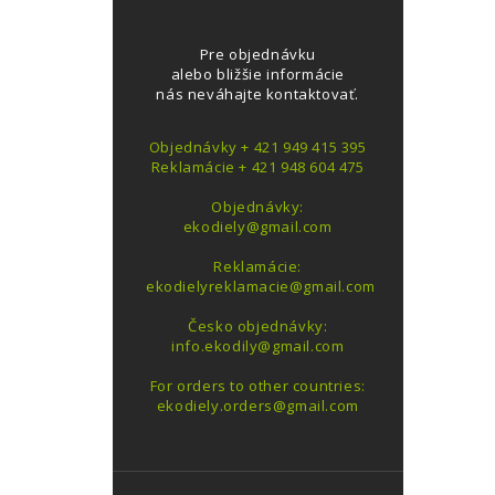
Pre objednávku
alebo bližšie informácie
nás neváhajte kontaktovať.
Objednávky + 421 949 415 395
Reklamácie + 421 948 604 475
Objednávky:
ekodiely@gmail.com
Reklamácie:
ekodielyreklamacie@gmail.com
Česko objednávky:
info.ekodily@gmail.com
For orders to other countries:
ekodiely.orders@gmail.com