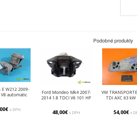
Podobné produkty
 E W212 2009-
Ford Mondeo Mk4 2007-
VW TRANSPORTER
 V8 automatic
2014 1.8 TDCI V6 101 HP
TDI AXC 63 kW
461 cm3 AirBag
74 kW 1800 cm3 AirBag
Uchytenie M
A2732231204
Motor (Držiaky motora)
038199207AF (D
,00€
s DPH
aky motora)
48,00€
54,00€
s DPH
s D
motora)