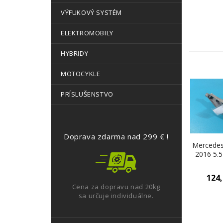
VÝFUKOVÝ SYSTÉM
ELEKTROMOBILY
HYBRIDY
MOTOCYKLE
PRÍSLUŠENSTVO
Doprava zdarma nad 299 € !
Mercedes
2016 5.5
285 kW 5
Motor 
124
(Drži
Cena za dopravu nad 20kg
sa určuje individuálne.