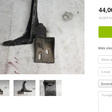
44,0
36,00 € 
Máte otá
Slovens