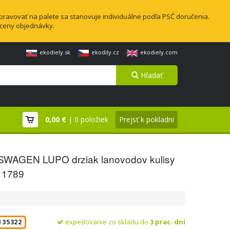
pravovať na palete sa stanovuje individuálne podľa PSČ doručenia.
 ceny objednávky.
ekodiely.sk
ekodily.cz
ekodiely.com
Hľadať
0,00 €
| 0 položiek
Prejsť k pokladni
WAGEN LUPO drziak lanovodov kulisy
11789
expedovanie zo skladu do
3 prac. dní
135322