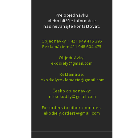
Pre objednávku
alebo bližšie informácie
nás neváhajte kontaktovať.
Objednávky + 421 949 415 395
Reklamácie + 421 948 604 475
Objednávky:
ekodiely@gmail.com
Reklamácie:
ekodielyreklamacie@gmail.com
Česko objednávky:
info.ekodily@gmail.com
For orders to other countries:
ekodiely.orders@gmail.com