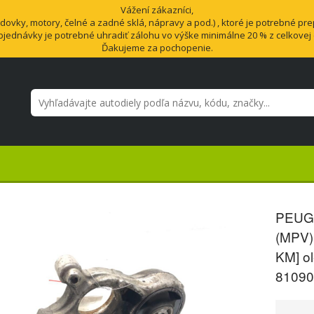
Vážení zákazníci,
vky, motory, čelné a zadné sklá, nápravy a pod.) , ktoré je potrebné pre
bjednávky je potrebné uhradiť zálohu vo výške minimálne 20 % z celkovej
Ďakujeme za pochopenie.
PEUGE
(MPV)
KM] o
81090