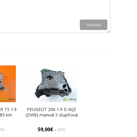
 T5 1.9
PEUGEOT 206 1.9 D WJZ
 85 km
(DW8) manual 5 stupňová
otor
51 kW 69 km Uchytenie
ržiaky
Motor 96285843 (Držiaky
59,00€
PH
s DPH
motora)