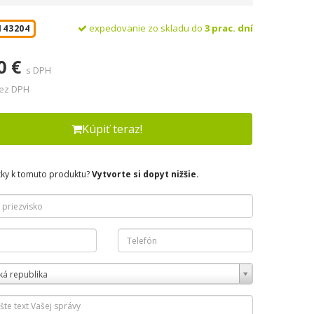
expedovanie zo skladu do
3 prac. dní
143204
0 €
s DPH
bez DPH
Kúpiť teraz!
zky k tomuto produktu?
Vytvorte si dopyt nižšie.
ká republika