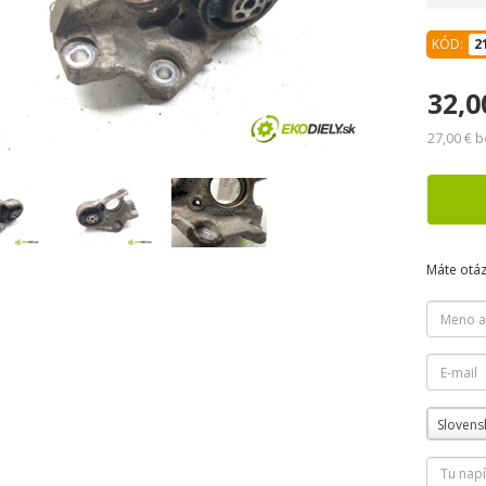
KÓD:
2
32,0
27,00 € 
Máte otá
Slovens