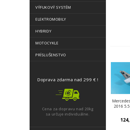
VÝFUKOVÝ SYSTÉM
ELEKTROMOBILY
HYBRIDY
MOTOCYKLE
PRÍSLUŠENSTVO
Doprava zdarma nad 299 € !
Mercedes
2016 5.5
Cena za dopravu nad 20kg
285 kW 5
sa určuje individuálne.
Motor 
124
(Drži