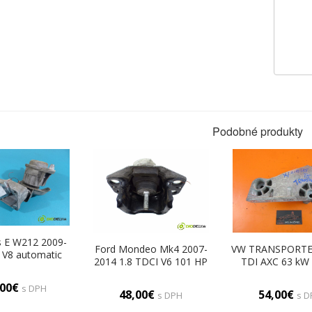
Podobné produkty
 E W212 2009-
Ford Mondeo Mk4 2007-
VW TRANSPORTER
 V8 automatic
2014 1.8 TDCI V6 101 HP
TDI AXC 63 kW
461 cm3 AirBag
74 kW 1800 cm3 AirBag
Uchytenie M
A2732231204
Motor (Držiaky motora)
038199207AF (D
,00€
s DPH
aky motora)
48,00€
54,00€
s DPH
s D
motora)