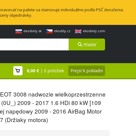
pravovať na palete sa stanovuje individuálne podľa PSČ doručenia.
 ceny objednávky.
ekodiely.sk
ekodily.cz
ekodiely.com
Hľadať
0,00 €
| 0 položiek
Prejsť k pokladni
OT 3008 nadwozie wielkoprzestrzenne
 (0U_) 2009 - 2017 1.6 HDi 80 kW [109
lej napędowy 2009 - 2016 AirBag Motor
7 (Držiaky motora)