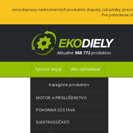
cena dopravy nadrozmerných produktov (kapoty, nárazníky, prevodo
Pre potvrdenie o
Aktualne
968 772
produktov
Vytvoriť dopyt
Ako vyhľadávať
Kategórie produktov
MOTOR A PRÍSLUŠENSTVO
POHONNÁ SÚSTAVA
ELEKTROSÚČASTI