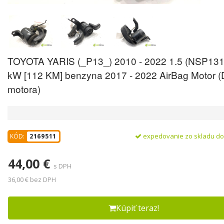
TOYOTA YARIS (_P13_) 2010 - 2022 1.5 (NSP131
kW [112 KM] benzyna 2017 - 2022 AirBag Motor (
motora)
expedovanie zo skladu d
KÓD:
2169511
44,00 €
s DPH
36,00 € bez DPH
Kúpiť teraz!