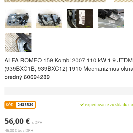
ALFA ROMEO 159 Kombi 2007 110 kW 1.9 JTDM
(939BXC1B, 939BXC12) 1910 Mechanizmus okna
predný 60694289
expedovanie zo skladu d
KÓD:
2433539
56,00 €
s DPH
46,00 € bez DPH