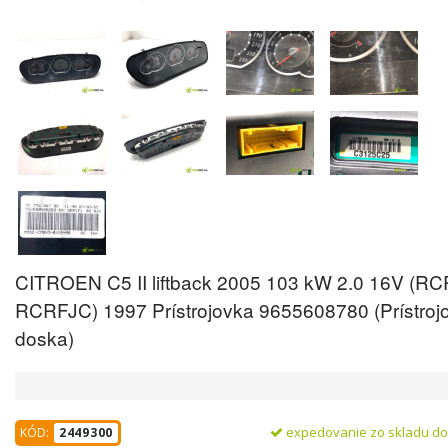
CITROEN C5 II liftback 2005 103 kW 2.0 16V (R
RCRFJC) 1997 Prístrojovka 9655608780 (Prístroj
doska)
expedovanie zo skladu d
KÓD:
2449300