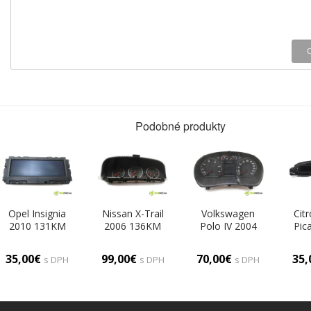
Podobné produkty
Opel Insignia
Nissan X-Trail
Volkswagen
Cit
2010 131KM
2006 136KM
Polo IV 2004
Pic
HATCHBACK 5D
2.2DCI 136KM
HATCHBACK 3D
1.6B
2.0CDTI 131KM
01-07 2200
1.4B 75KM 01-
0
35,00€
99,00€
70,00€
35
s DPH
s DPH
s DPH
08-13 2000
Prístrojovka
09 1400
Prí
Dislpej
EQ382FT
Prístrojovka
96
12844841G
(Prístrojové
6Q0920801A
(Pr
(Prístrojové
dosky, displeje)
(Prístrojové
dosky