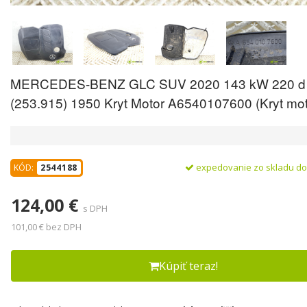
MERCEDES-BENZ GLC SUV 2020 143 kW 220 d 
(253.915) 1950 Kryt Motor A6540107600 (Kryt mot
expedovanie zo skladu d
KÓD:
2544188
124,00 €
s DPH
101,00 € bez DPH
Kúpiť teraz!