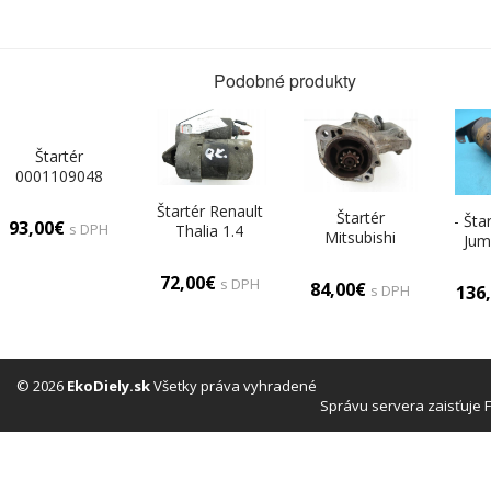
Podobné produkty
Štartér
0001109048
Fiat Punto II
Štartér Renault
1,9D 44kW
Štartér
- Šta
93,00€
s DPH
Thalia 1.4
Mitsubishi
Jum
274303
Space Wagon II
2.0 MD191433
72,00€
s DPH
84,00€
136
s DPH
© 2026
EkoDiely.sk
Všetky práva vyhradené
Správu servera zaisťuje 