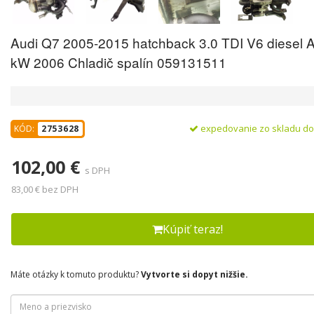
Audi Q7 2005-2015 hatchback 3.0 TDI V6 diesel 
kW 2006 Chladič spalín 059131511
expedovanie zo skladu d
KÓD:
2753628
102,00 €
s DPH
83,00 € bez DPH
Kúpiť teraz!
Máte otázky k tomuto produktu?
Vytvorte si dopyt nižšie.