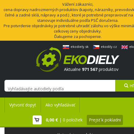
Vážení zákazníci,
cena dopravy nadrozmerných produktov (kapoty, nárazníky, prevodovk
čelné a zadné sklá, nápravy a pod.) , ktoré je potrebné prepravovať na
stanovuje individuálne podľa PSČ doručenia.
Pre potvrdenie objednávky je potrebné uhradiť zálohu vo výške minimá
celkovej ceny objednávky.
Ďakujeme za pochopenie.
ekodiely.sk
ekodily.cz
ek
Aktualne
971 567
produktov
Hľ
Vytvoriť dopyt
Ako vyhľadávať
0,00 €
| 0 položiek
Prejsť k pokladni