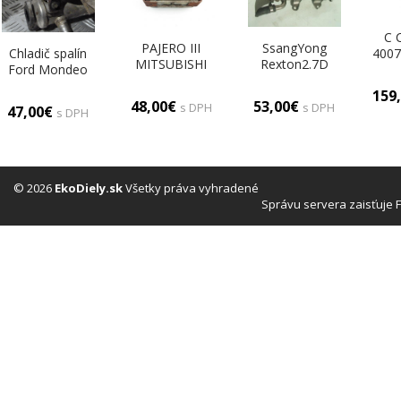
C 
PAJERO III
SsangYong
Chladič spalín
4007
MITSUBISHI
Rexton2.7D
Ford Mondeo
Outla
Chladič spalín
chladič spalin
MK3 2.0TDCI
159
3.2 Di-D - 4M41
A6651400470
2S7Q9F454AA,
96
48,00€
53,00€
s DPH
s DPH
47,00€
s DPH
1C1Q9Y438AB
Ch
© 2026
EkoDiely.sk
Všetky práva vyhradené
Správu servera zaisťuje 