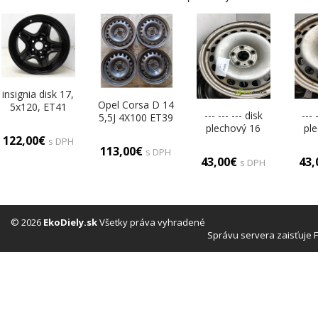
insignia disk 17,
Opel Corsa D 14
5x120, ET41
--- --- --- disk
--- 
5,5J 4X100 ET39
plechový 16
pl
disky plechové
122,00€
(Plechové)
(P
s DPH
14 (Plechové)
113,00€
s DPH
43,00€
43
s DPH
© 2026
EkoDiely.sk
Všetky práva vyhradené
Správu servera zaisťuje 