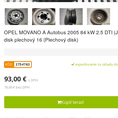
OPEL MOVANO A Autobus 2005 84 kW 2.5 DTI (J
disk plechový 16 (Plechový disk)
expedovanie zo skladu d
KÓD:
2754763
93,00 €
s DPH
76,00 € bez DPH
Kúpiť teraz!