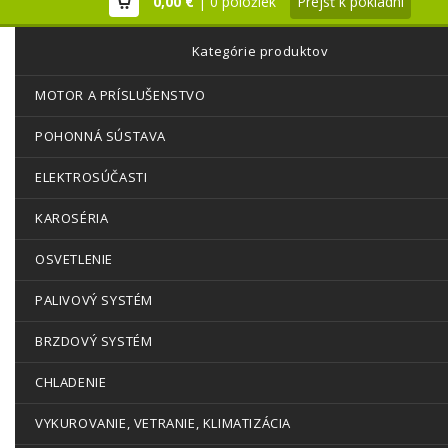
0,00 €
| 0 položiek
Prejsť k pokladni
Kategórie produktov
MOTOR A PRÍSLUŠENSTVO
POHONNÁ SÚSTAVA
ELEKTROSÚČASTI
KAROSÉRIA
OSVETLENIE
PALIVOVÝ SYSTÉM
BRZDOVÝ SYSTÉM
CHLADENIE
VYKUROVANIE, VETRANIE, KLIMATIZÁCIA