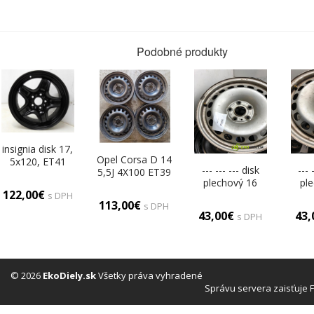
Podobné produkty
insignia disk 17,
Opel Corsa D 14
5x120, ET41
--- --- --- disk
--- 
5,5J 4X100 ET39
plechový 16
pl
disky plechové
122,00€
(Plechové)
(P
s DPH
14 (Plechové)
113,00€
s DPH
43,00€
43
s DPH
© 2026
EkoDiely.sk
Všetky práva vyhradené
Správu servera zaisťuje 