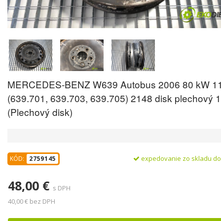
MERCEDES-BENZ W639 Autobus 2006 80 kW 11
(639.701, 639.703, 639.705) 2148 disk plechový 
(Plechový disk)
expedovanie zo skladu d
KÓD:
2759145
48,00 €
s DPH
40,00 € bez DPH