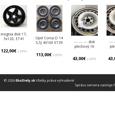
insignia disk 17,
Opel Corsa D 14
5x120, ET41
--- --- --- disk
--- 
5,5J 4X100 ET39
plechový 16
pl
disky plechové
122,00€
(Plechové)
(P
s DPH
14 (Plechové)
113,00€
s DPH
43,00€
43
s DPH
© 2026
EkoDiely.sk
Všetky práva vyhradené
Správu servera zaisťuje 