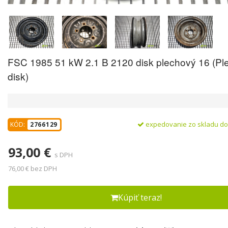
FSC 1985 51 kW 2.1 B 2120 disk plechový 16 (Pl
disk)
expedovanie zo skladu d
KÓD:
2766129
93,00 €
s DPH
76,00 € bez DPH
Kúpiť teraz!