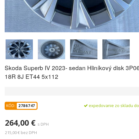
Skoda Superb IV 2023- sedan Hliníkový disk 3P
18R 8J ET44 5x112
expedovanie zo skladu d
KÓD:
2786747
264,00 €
s DPH
215,00 € bez DPH