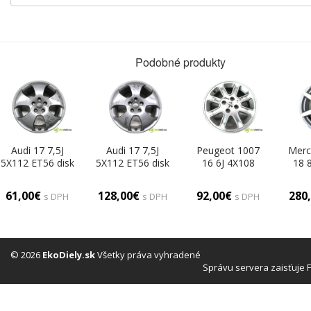
Podobné produkty
Audi 17 7,5J
Audi 17 7,5J
Peugeot 1007
Merc
5X112 ET56 disk
5X112 ET56 disk
16 6J 4X108
18 
- 17 (Hliníkové)
- 17 (Hliníkové)
ET27 disk - 16
ET54
(Hliníkové)
(H
61,00€
128,00€
92,00€
280
s DPH
s DPH
s DPH
© 2026
EkoDiely.sk
Všetky práva vyhradené
Správu servera zaisťuje 