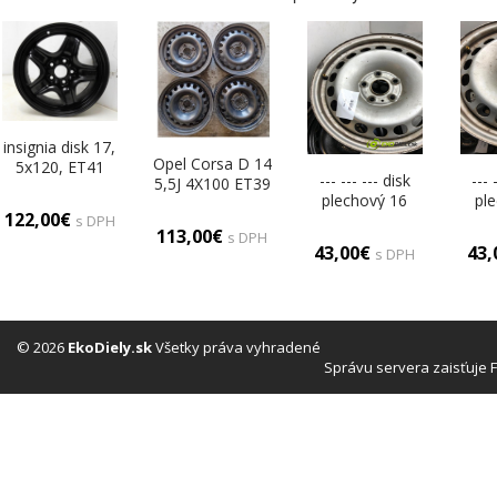
insignia disk 17,
Opel Corsa D 14
5x120, ET41
--- --- --- disk
--- 
5,5J 4X100 ET39
plechový 16
pl
disky plechové
122,00€
(Plechové)
(P
s DPH
14 (Plechové)
113,00€
s DPH
43,00€
43
s DPH
© 2026
EkoDiely.sk
Všetky práva vyhradené
Správu servera zaisťuje 