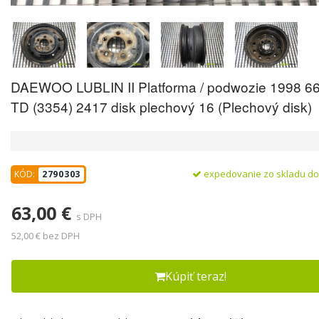
DAEWOO LUBLIN II Platforma / podwozie 1998 66
TD (3354) 2417 disk plechový 16 (Plechový disk)
expedovanie zo skladu d
KÓD:
2790303
63,00 €
s DPH
52,00 € bez DPH
Kúpiť teraz!