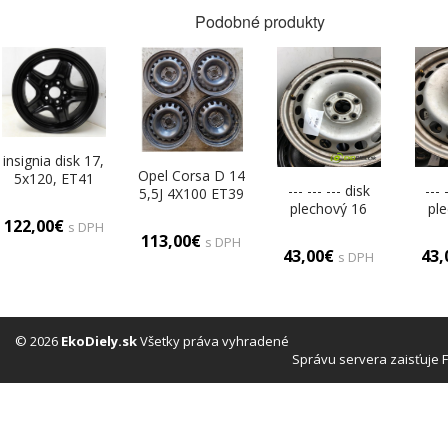
Podobné produkty
insignia disk 17,
Opel Corsa D 14
5x120, ET41
--- --- --- disk
--- 
5,5J 4X100 ET39
plechový 16
pl
disky plechové
122,00€
(Plechové)
(P
s DPH
14 (Plechové)
113,00€
s DPH
43,00€
43
s DPH
© 2026
EkoDiely.sk
Všetky práva vyhradené
Správu servera zaisťuje 