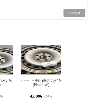
echový 16
--- --- --- disk plechový 16
)
(Plechové)
43,00€
PH
s DPH