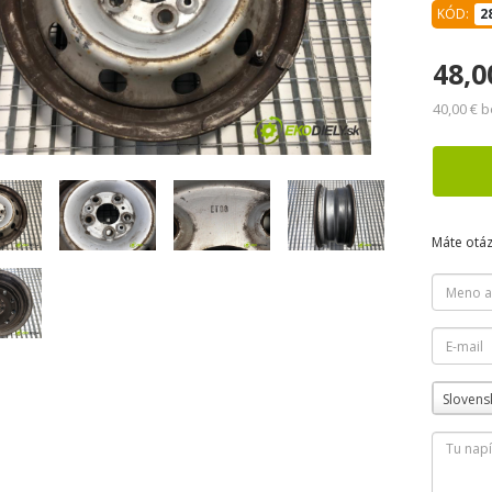
KÓD:
2
48,0
40,00 € 
Máte otá
Slovens