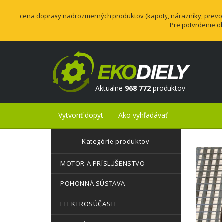
cena dopravy nadrozmerných produktov (kapoty, nárazníky, prevodo
Pre potvrdenie o
Aktualne
968 772
produktov
Vytvoriť dopyt
Ako vyhľadávať
Kategórie produktov
MOTOR A PRÍSLUŠENSTVO
POHONNÁ SÚSTAVA
ELEKTROSÚČASTI