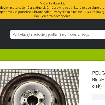
Vážení zákazníci,
vky, motory, čelné a zadné sklá, nápravy a pod.) , ktoré je potrebné pre
bjednávky je potrebné uhradiť zálohu vo výške minimálne 20 % z celkovej
Ďakujeme za pochopenie.
PEUGE
BlueH
disk)