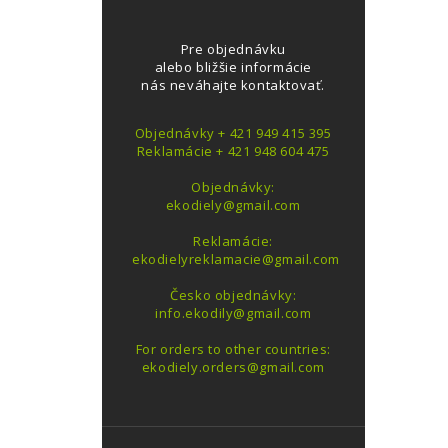
Pre objednávku
alebo bližšie informácie
nás neváhajte kontaktovať.
Objednávky + 421 949 415 395
Reklamácie + 421 948 604 475
Objednávky:
ekodiely@gmail.com
Reklamácie:
ekodielyreklamacie@gmail.com
Česko objednávky:
info.ekodily@gmail.com
For orders to other countries:
ekodiely.orders@gmail.com