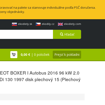
pravovať na palete sa stanovuje individuálne podľa PSČ doručenia.
 ceny objednávky.
ekodiely.sk
ekodily.cz
ekodiely.com
Hľadať
0,00 €
| 0 položiek
Prejsť k pokladni
OT BOXER I Autobus 2016 96 kW 2.0
Di 130 1997 disk plechový 15 (Plechový