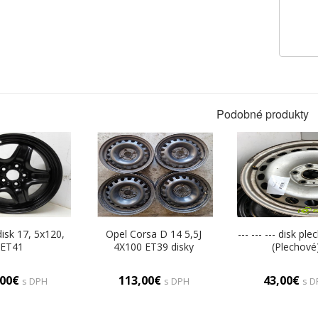
Podobné produkty
disk 17, 5x120,
Opel Corsa D 14 5,5J
--- --- --- disk pl
ET41
4X100 ET39 disky
(Plechové
plechové 14 (Plechové)
,00€
113,00€
43,00€
s DPH
s DPH
s D