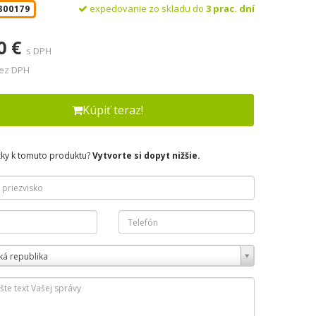
expedovanie zo skladu do
3 prac. dní
800179
0 €
s DPH
bez DPH
Kúpiť teraz!
zky k tomuto produktu?
Vytvorte si dopyt nižšie.
ká republika