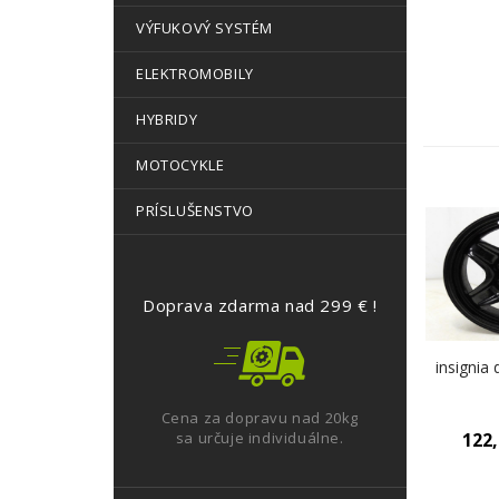
VÝFUKOVÝ SYSTÉM
ELEKTROMOBILY
HYBRIDY
MOTOCYKLE
PRÍSLUŠENSTVO
Doprava zdarma nad 299 € !
insignia 
Cena za dopravu nad 20kg
sa určuje individuálne.
122