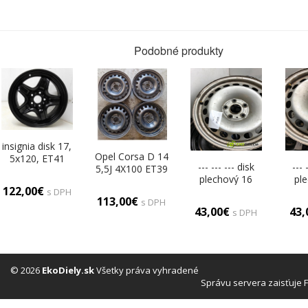
Podobné produkty
insignia disk 17,
Opel Corsa D 14
5x120, ET41
--- --- --- disk
--- 
5,5J 4X100 ET39
plechový 16
pl
disky plechové
122,00€
(Plechové)
(P
s DPH
14 (Plechové)
113,00€
s DPH
43,00€
43
s DPH
© 2026
EkoDiely.sk
Všetky práva vyhradené
Správu servera zaisťuje 