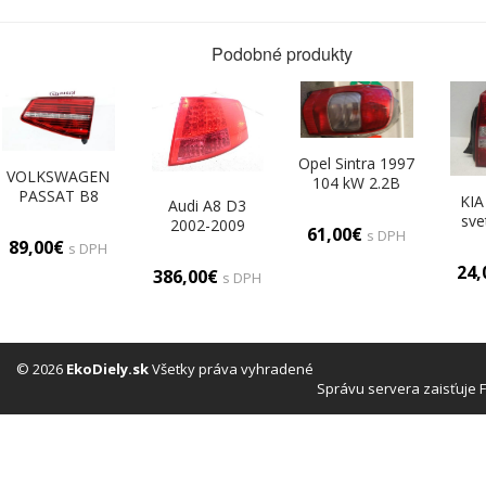
Podobné produkty
Opel Sintra 1997
VOLKSWAGEN
104 kW 2.2B
PASSAT B8
KIA
141KM 96-99
Audi A8 D3
KOMBI Svetlo
sve
2200 Svetlo zad
2002-2009
61,00€
pravé zadné
s DPH
pravá
svetlo zadné
89,00€
s DPH
3G9945308E
pravé
24
386,00€
s DPH
4E0945096C
© 2026
EkoDiely.sk
Všetky práva vyhradené
Správu servera zaisťuje 