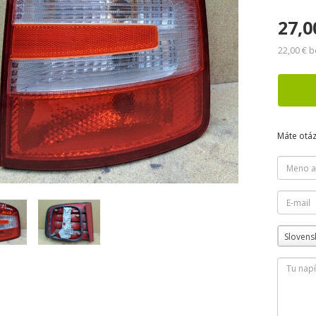
27,0
22,00 € 
Máte otá
Slovens