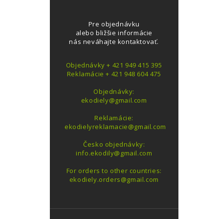
Pre objednávku
alebo bližšie informácie
nás neváhajte kontaktovať.
Objednávky + 421 949 415 395
Reklamácie + 421 948 604 475
Objednávky:
ekodiely@gmail.com
Reklamácie:
ekodielyreklamacie@gmail.com
Česko objednávky:
info.ekodily@gmail.com
For orders to other countries:
ekodiely.orders@gmail.com