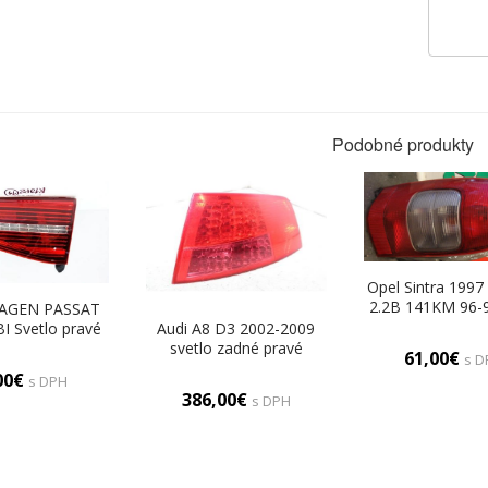
Podobné produkty
Opel Sintra 1997
2.2B 141KM 96-
AGEN PASSAT
Svetlo zad p
Audi A8 D3 2002-2009
 Svetlo pravé
svetlo zadné pravé
 3G9945308E
61,00€
s D
4E0945096C
00€
s DPH
386,00€
s DPH