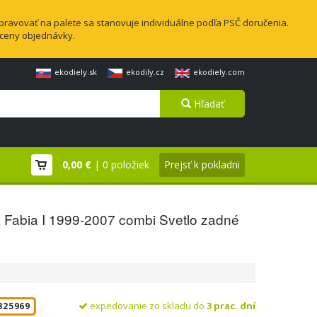
pravovať na palete sa stanovuje individuálne podľa PSČ doručenia.
 ceny objednávky.
ekodiely.sk
ekodily.cz
ekodiely.com
Hľadať
0,00 €
| 0 položiek
Prejsť k pokladni
 Fabia I 1999-2007 combi Svetlo zadné
expedovanie zo skladu do
3 prac. dní
825969