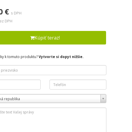
0 €
s DPH
bez DPH
Kúpiť teraz!
zky k tomuto produktu?
Vytvorte si dopyt nižšie.
ká republika