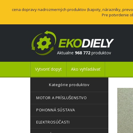
cena dopravy nadrozmerných produktov (kapoty, nárazníky, prevodo
Pre potvrdenie o
Aktualne
968 772
produktov
Vytvoriť dopyt
Ako vyhľadávať
Kategórie produktov
MOTOR A PRÍSLUŠENSTVO
POHONNÁ SÚSTAVA
ELEKTROSÚČASTI