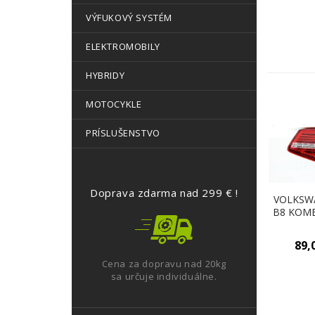
VÝFUKOVÝ SYSTÉM
ELEKTROMOBILY
HYBRIDY
MOTOCYKLE
PRÍSLUŠENSTVO
Doprava zdarma nad 299 € !
VOLKSW
B8 KOMBI
zadné
89,
Cena za dopravu nad 20kg
sa určuje individuálne.