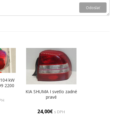
 104 kW
99 2200
ravá
KIA SHUMA I svetlo zadné
pravé
PH
24,00€
s DPH