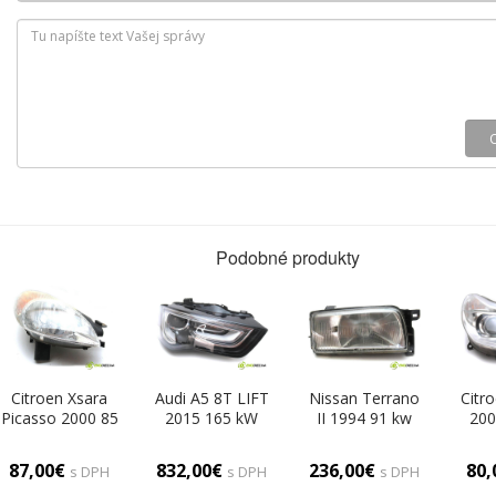
Podobné produkty
Citroen Xsara
Audi A5 8T LIFT
Nissan Terrano
Citr
Picasso 2000 85
2015 165 kW
II 1994 91 kw
200
kW 1.8B 115KM
SEDAN 4D
2.4B 124KM 93-
K
99-04 1800
2.0TFSI 224KM
06 2400
2.0
87,00€
832,00€
236,00€
80
s DPH
s DPH
s DPH
Svetlomet pravy
11-16 2000
Svetlomet pravy
04