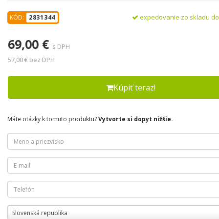
expedovanie zo skladu d
KÓD:
2831344
69,00 €
s DPH
57,00 € bez DPH
Kúpiť teraz!
Máte otázky k tomuto produktu?
Vytvorte si dopyt nižšie.
Slovenská republika