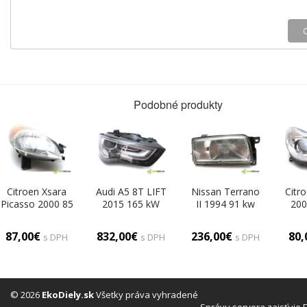
Podobné produkty
Citroen Xsara
Audi A5 8T LIFT
Nissan Terrano
Citr
Picasso 2000 85
2015 165 kW
II 1994 91 kw
200
kW 1.8B 115KM
SEDAN 4D
2.4B 124KM 93-
K
99-04 1800
2.0TFSI 224KM
06 2400
2.0
87,00€
832,00€
236,00€
80
s DPH
s DPH
s DPH
Svetlomet pravy
11-16 2000
Svetlomet pravy
04
(Pravé)
Svetlomet pravy
(Pravé)
Svet
8T0941006C
96
(Pravé)
© 2026
EkoDiely.sk
Všetky práva vyhradené
Správu servera zaisťuje 