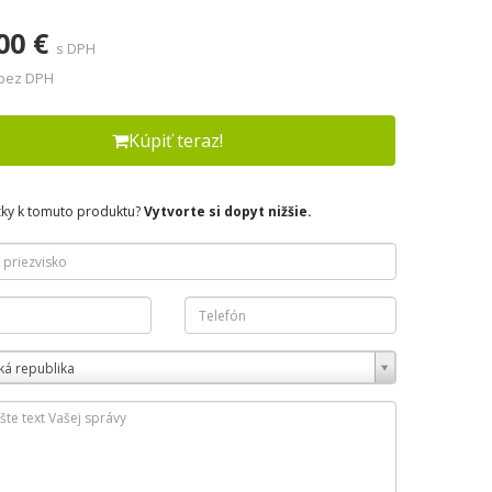
00 €
s DPH
 bez DPH
Kúpiť teraz!
zky k tomuto produktu?
Vytvorte si dopyt nižšie.
ká republika