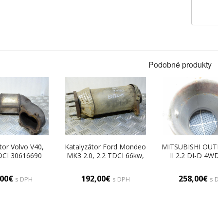
Podobné produkty
tor Volvo V40,
Katalyzátor Ford Mondeo
MITSUBISHI OU
DCI 30616690
MK3 2.0, 2.2 TDCI 66kw,
II 2.2 DI-D 4
27898200
85kw, 96kw, 110kw,
(PSA), 4HK (PSA)
114kw 4s715e212ba,
6 stupňová 115
,00€
192,00€
258,00€
s DPH
s DPH
s 
1429338, 25b041
km katalyzá
(Katalyzáto