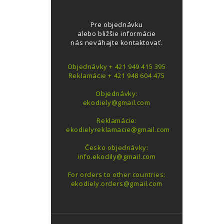
Pre objednávku
alebo bližšie informácie
nás neváhajte kontaktovať.
Objednávky + 421 949 415 395
Reklamácie + 421 948 604 475
Objednávky:
ekodiely@gmail.com
Reklamácie:
ekodielyreklamacie@gmail.com
Česko objednávky:
info.ekodily@gmail.com
For orders to other countries:
ekodiely.orders@gmail.com