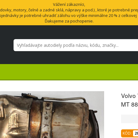
Vážení zákazníci,
vky, motory, čelné a zadné sklá, nápravy a pod.) , ktoré je potrebné pre
bjednávky je potrebné uhradiť zálohu vo výške minimálne 20 % z celkovej
Ďakujeme za pochopenie.
Volvo 
MT 88
KÓD:
2