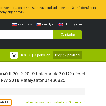
pravovať na palete sa stanovuje individuálne podľa PSČ doručenia.
 ceny objednávky.
ekodiely.sk
ekodily.cz
ekodiely.com
Hľadať
0,00 €
| 0 položiek
Prejsť k pokladni
V40 II 2012-2019 hatchback 2.0 D2 diesel
 kW 2016 Katalyzátor 31460823
expedovanie zo skladu do
3 prac. dní
846911