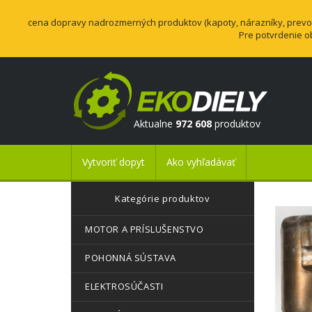
cena dopravy nadrozmerných produktov (kapoty, nárazníky, prevodo
Pre potvrdenie o
Aktualne
972 608
produktov
Vytvoriť dopyt
Ako vyhľadávať
Kategórie produktov
MOTOR A PRÍSLUŠENSTVO
POHONNÁ SÚSTAVA
ELEKTROSÚČASTI