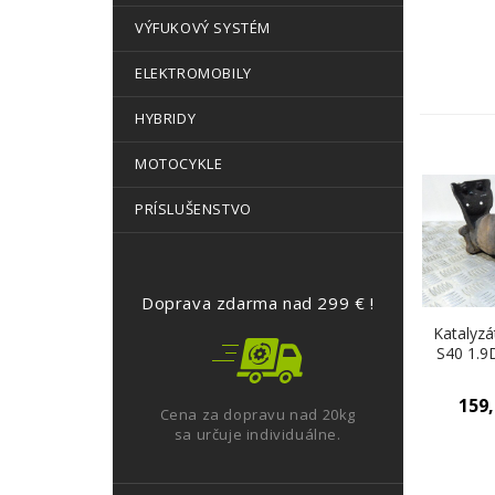
VÝFUKOVÝ SYSTÉM
ELEKTROMOBILY
HYBRIDY
MOTOCYKLE
PRÍSLUŠENSTVO
Doprava zdarma nad 299 € !
Katalyzá
S40 1.9
22
159
Cena za dopravu nad 20kg
sa určuje individuálne.