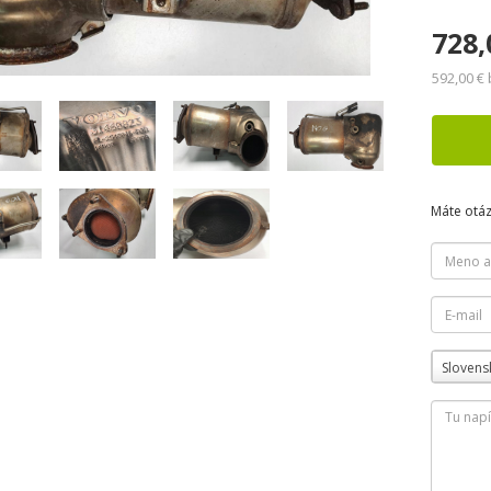
728,
592,00 €
Máte otá
Slovens