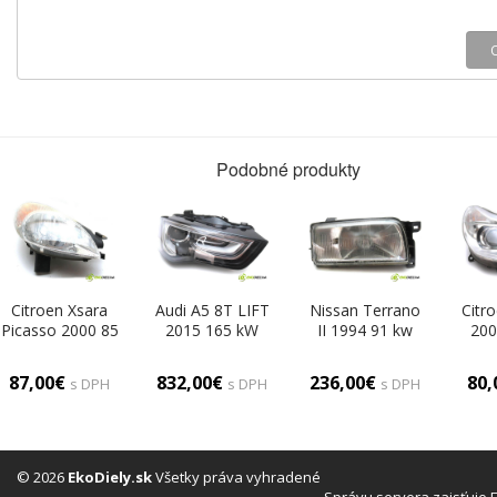
Podobné produkty
Citroen Xsara
Audi A5 8T LIFT
Nissan Terrano
Citr
Picasso 2000 85
2015 165 kW
II 1994 91 kw
200
kW 1.8B 115KM
SEDAN 4D
2.4B 124KM 93-
K
99-04 1800
2.0TFSI 224KM
06 2400
2.0
87,00€
832,00€
236,00€
80
s DPH
s DPH
s DPH
Svetlomet pravy
11-16 2000
Svetlomet pravy
04
(Pravé)
Svetlomet pravy
(Pravé)
Svet
8T0941006C
96
(Pravé)
© 2026
EkoDiely.sk
Všetky práva vyhradené
Správu servera zaisťuje 