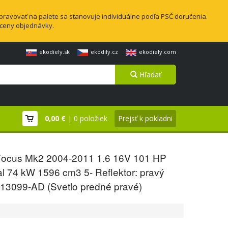
pravovať na palete sa stanovuje individuálne podľa PSČ doručenia.
 ceny objednávky.
ekodiely.sk
ekodily.cz
ekodiely.com
Hľadať
0,00 €
| 0 položiek
Prejsť k pokladni
Focus Mk2 2004-2011 1.6 16V 101 HP
l 74 kW 1596 cm3 5- Reflektor: pravý
13099-AD (Svetlo predné pravé)