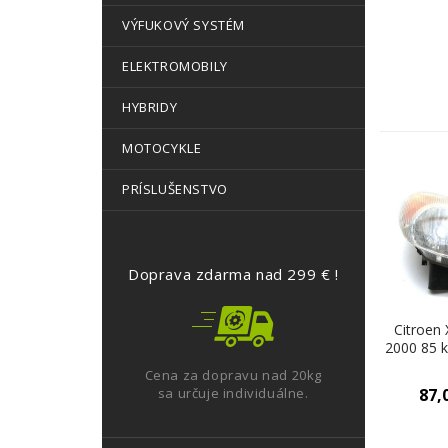
VÝFUKOVÝ SYSTÉM
ELEKTROMOBILY
HYBRIDY
MOTOCYKLE
PRÍSLUŠENSTVO
Doprava zdarma nad 299 € !
Citroen 
2000 85 
99-04 1
Cena za dopravu nad 20kg
pra
sa určuje individuálne.
87,