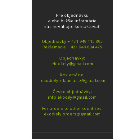
Pre objednávku
alebo bližšie informácie
nás neváhajte kontaktovať.
Objednávky + 421 949 415 395
Reklamácie + 421 948 604 475
Objednávky:
ekodiely@gmail.com
Reklamácie:
ekodielyreklamacie@gmail.com
Česko objednávky:
info.ekodily@gmail.com
For orders to other countries:
ekodiely.orders@gmail.com