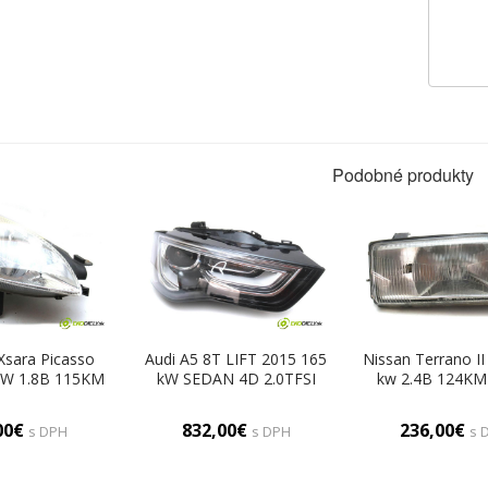
Podobné produkty
Xsara Picasso
Audi A5 8T LIFT 2015 165
Nissan Terrano II
kW 1.8B 115KM
kW SEDAN 4D 2.0TFSI
kw 2.4B 124KM
800 Svetlomet
224KM 11-16 2000
2400 Svetlomet
vy (Pravé)
Svetlomet pravy
(Pravé)
00€
832,00€
236,00€
s DPH
s DPH
s 
8T0941006C (Pravé)