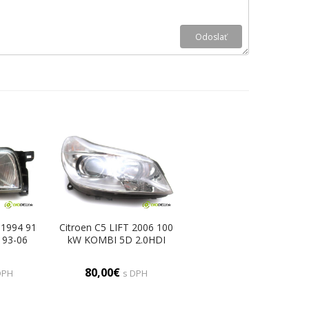
 1994 91
Citroen C5 LIFT 2006 100
 93-06
kW KOMBI 5D 2.0HDI
 pravy
136KM 04-08 2000
Svetlomet pravy
80,00€
DPH
s DPH
9661316580 (Pravé)