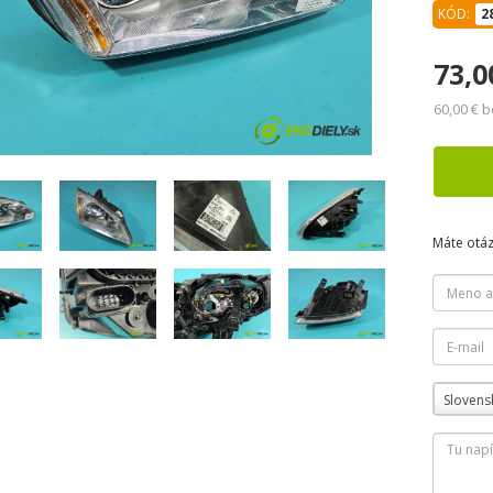
KÓD:
2
73,0
60,00 € 
Máte otá
Slovens