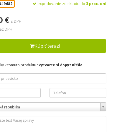
expedovanie zo skladu do
3 prac. dní
849682
0 €
s DPH
bez DPH
Kúpiť teraz!
zky k tomuto produktu?
Vytvorte si dopyt nižšie.
ká republika