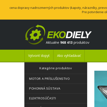
cena dopravy nadrozmerných produktov (kapoty, nárazníky, prevodo
Pre potvrdenie o
Aktualne
968 413
produktov
Vytvoriť dopyt
Ako vyhľadávať
Kategórie produktov
MOTOR A PRÍSLUŠENSTVO
POHONNÁ SÚSTAVA
ELEKTROSÚČASTI