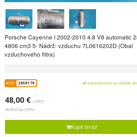
Porsche Cayenne I 2002-2010 4.8 V8 automatic 
4806 cm3 5- Nádrž: vzduchu 7L0616202D (Obal
vzduchového filtra)
expedovanie zo skladu d
KÓD:
2858179
48,00 €
s DPH
40,00 € bez DPH
Kúpiť teraz!