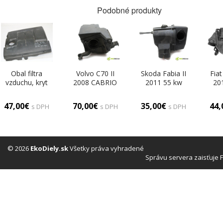
Podobné produkty
Obal filtra
Volvo C70 II
Skoda Fabia II
Fiat
vzduchu, kryt
2008 CABRIO
2011 55 kw
20
motora Škoda
2D 2.0D 136KM
KOMBI 5D
QUB
Fabia Combi I
06-13 2000 Obal
1.6TDI 75KM
Mul
47,00€
70,00€
35,00€
44
s DPH
s DPH
s DPH
1.2HTP r.v. 99-
filtra vzduchu
06-14 1600 Obal
07-
08 03e129607
(Obaly filtrov
filtra vzduchu
filt
vzduchu)
6R0129601C
5
(Obaly filtrov
(Ob
vzduchu)
v
© 2026
EkoDiely.sk
Všetky práva vyhradené
Správu servera zaisťuje 