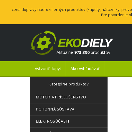
cena dopravy nadrozmerných produktov (kapoty, nárazníky, prevodo
Pre potvrdenie o
Aktualne
973 390
produktov
Vytvoriť dopyt
Ako vyhľadávať
Kategórie produktov
MOTOR A PRÍSLUŠENSTVO
POHONNÁ SÚSTAVA
ELEKTROSÚČASTI