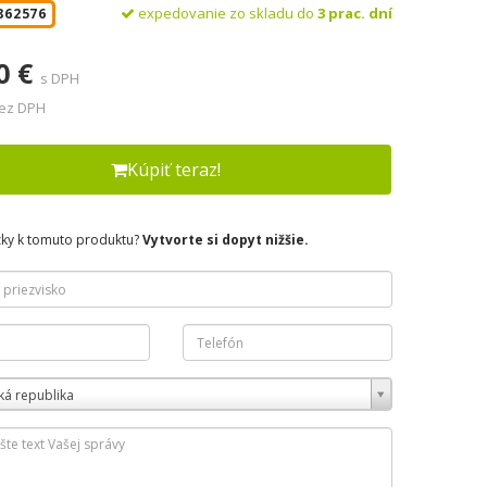
expedovanie zo skladu do
3 prac. dní
862576
0 €
s DPH
bez DPH
Kúpiť teraz!
zky k tomuto produktu?
Vytvorte si dopyt nižšie.
ká republika