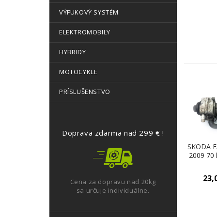
VÝFUKOVÝ SYSTÉM
ELEKTROMOBILY
HYBRIDY
MOTOCYKLE
PRÍSLUŠENSTVO
Doprava zdarma nad 299 € !
SKODA FA
2009 70 
Obal 
045116389K
23,
Cena za dopravu nad 20kg
sa určuje individuálne.