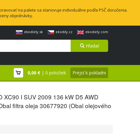
pravovať na palete sa stanovuje individuálne podľa PSČ doručenia.
 ceny objednávky.
ekodiely.sk
ekodily.cz
ekodiely.com
Hľadať
0,00 €
| 0 položiek
Prejsť k pokladni
 XC90 I SUV 2009 136 kW D5 AWD
bal filtra oleja 30677920 (Obal olejového