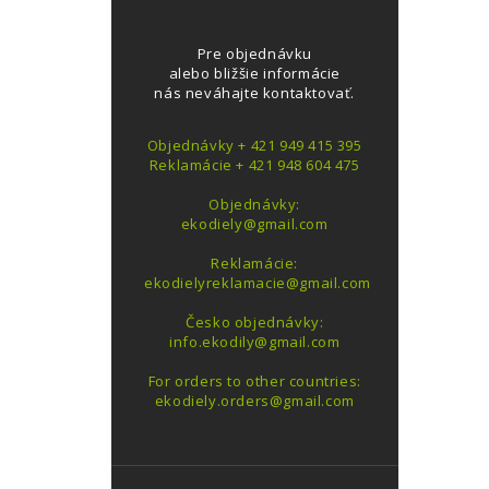
Pre objednávku
alebo bližšie informácie
nás neváhajte kontaktovať.
Objednávky + 421 949 415 395
Reklamácie + 421 948 604 475
Objednávky:
ekodiely@gmail.com
Reklamácie:
ekodielyreklamacie@gmail.com
Česko objednávky:
info.ekodily@gmail.com
For orders to other countries:
ekodiely.orders@gmail.com