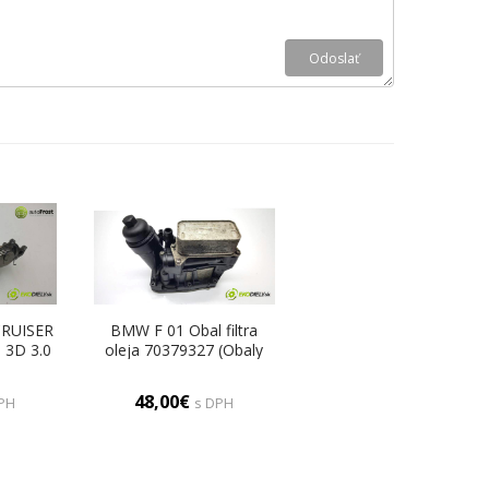
RUISER
BMW F 01 Obal filtra
 3D 3.0
oleja 70379327 (Obaly
 (Obaly
filtrov oleja)
a)
48,00€
PH
s DPH