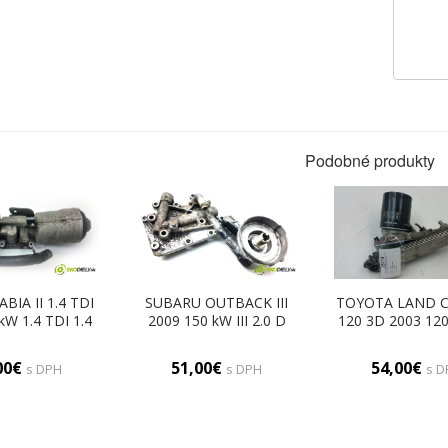
Podobné produkty
BIA II 1.4 TDI
SUBARU OUTBACK III
TOYOTA LAND C
kW 1.4 TDI 1.4
2009 150 kW III 2.0 D
120 3D 2003 120
filtra oleja
BOXER Obal filtra oleja
Obal filtra oleja
 (Obaly filtrov
(Obaly filtrov oleja)
filtrov olej
00€
51,00€
54,00€
s DPH
s DPH
s D
oleja)