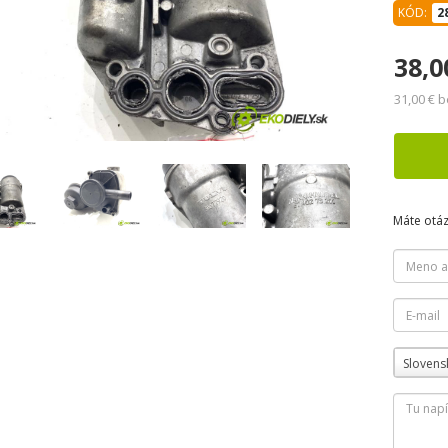
KÓD:
2
38,0
31,00 € 
Máte otá
Slovens