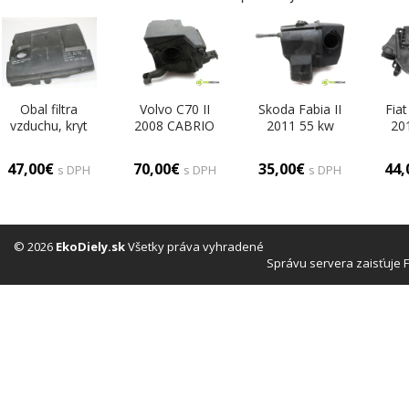
Obal filtra
Volvo C70 II
Skoda Fabia II
Fiat
vzduchu, kryt
2008 CABRIO
2011 55 kw
20
motora Škoda
2D 2.0D 136KM
KOMBI 5D
QUB
Fabia Combi I
06-13 2000 Obal
1.6TDI 75KM
Mul
47,00€
70,00€
35,00€
44
s DPH
s DPH
s DPH
1.2HTP r.v. 99-
filtra vzduchu
06-14 1600 Obal
07-
08 03e129607
(Obaly filtrov
filtra vzduchu
filt
vzduchu)
6R0129601C
5
(Obaly filtrov
(Ob
vzduchu)
v
© 2026
EkoDiely.sk
Všetky práva vyhradené
Správu servera zaisťuje 