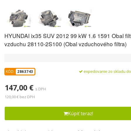
HYUNDAI ix35 SUV 2012 99 kW 1.6 1591 Obal filt
vzduchu 28110-2S100 (Obal vzduchového filtra)
expedovanie zo skladu d
KÓD:
2863743
147,00 €
s DPH
120,00 € bez DPH
Kúpiť teraz!