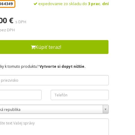
expedovanie zo skladu do
3 prac. dní
864349
00 €
s DPH
 bez DPH
Kúpiť teraz!
zky k tomuto produktu?
Vytvorte si dopyt nižšie.
ká republika