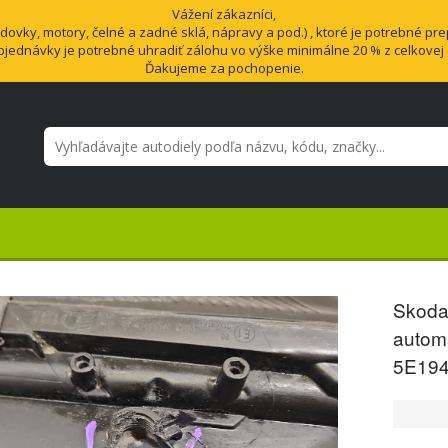
Vážení zákazníci,
vky, motory, čelné a zadné sklá, nápravy a pod.) , ktoré je potrebné pre
bjednávky je potrebné uhradiť zálohu vo výške minimálne 20 % z celkovej
Ďakujeme za pochopenie.
Skoda 
automa
5E194