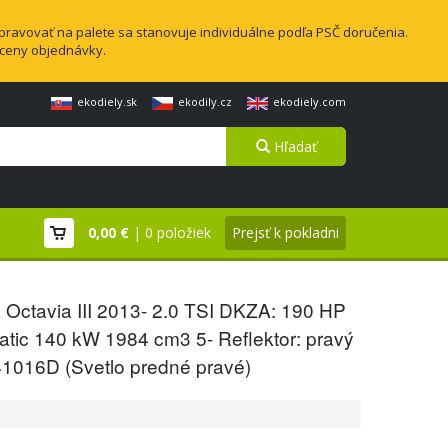
pravovať na palete sa stanovuje individuálne podľa PSČ doručenia.
 ceny objednávky.
ekodiely.sk
ekodily.cz
ekodiely.com
Hľadať
0,00 €
| 0 položiek
Prejsť k pokladni
Octavia III 2013- 2.0 TSI DKZA: 190 HP
tic 140 kW 1984 cm3 5- Reflektor: pravý
1016D (Svetlo predné pravé)