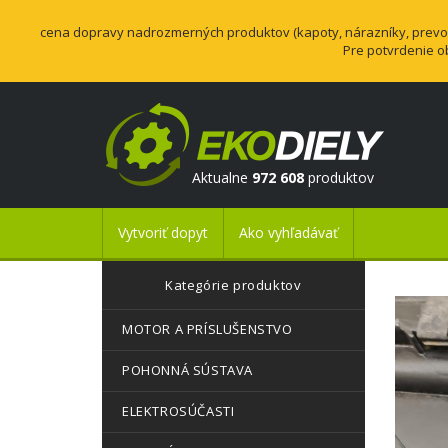
cena dopravy nadrozmerných produktov (kapoty, nárazníky, prevodo
Pre potvrdenie o
Aktualne
972 608
produktov
Vytvoriť dopyt
Ako vyhľadávať
Kategórie produktov
MOTOR A PRÍSLUŠENSTVO
POHONNÁ SÚSTAVA
ELEKTROSÚČASTI