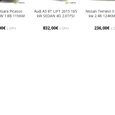
Xsara Picasso
Audi A5 8T LIFT 2015 165
Nissan Terrano II
kW 1.8B 115KM
kW SEDAN 4D 2.0TFSI
kw 2.4B 124KM
800 Svetlomet
224KM 11-16 2000
2400 Svetlomet
vy (Pravé)
Svetlomet pravy
(Pravé)
00€
832,00€
236,00€
s DPH
s DPH
s 
8T0941006C (Pravé)