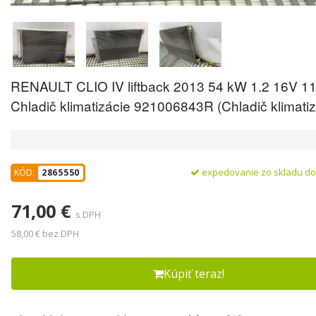
RENAULT CLIO IV liftback 2013 54 kW 1.2 16V 1
Chladič klimatizácie 921006843R (Chladič klimatiz
expedovanie zo skladu d
KÓD:
2865550
71,00 €
s DPH
58,00 € bez DPH
Kúpiť teraz!