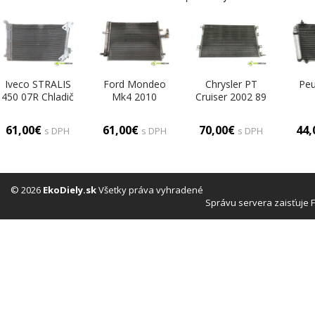
Iveco STRALIS
Ford Mondeo
Chrysler PT
Peu
450 07R Chladič
Mk4 2010
Cruiser 2002 89
klimatizácie
KOMBI 5D
kw 2.2CRD
HAT
(Chladiče
1.8TDCI 125KM
121KM 00-06
2.0
61,00€
61,00€
70,00€
44
s DPH
s DPH
s DPH
klimatizácie)
07-10 1800
2200 Chladič
01
Chladič
klimatizácie
klimatizácie
111113685
kli
(Chladiče
(Chladiče
96
klimatizácie)
klimatizácie)
(
© 2026
EkoDiely.sk
Všetky práva vyhradené
kli
Správu servera zaisťuje 