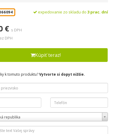
expedovanie zo skladu do
3 prac. dní
866094
0 €
s DPH
bez DPH
Kúpiť teraz!
zky k tomuto produktu?
Vytvorte si dopyt nižšie.
ká republika