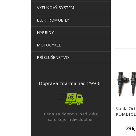
VÝFUKOVÝ SYSTÉM
ELEKTROMOBILY
HYBRIDY
MOTOCYKLE
PRÍSLUŠENSTVO
Doprava zdarma nad 299 € !
Skoda Octa
Cena za dopravu nad 20kg
KOMBI 5D
sa určuje individuálne.
00-10 19
04
236
038
(Vst