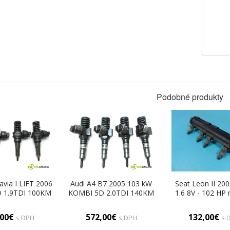
Podobné produkty
via I LIFT 2006
Audi A4 B7 2005 103 kW
Seat Leon II 20
 1.9TDI 100KM
KOMBI 5D 2.0TDI 140KM
1.6 8V - 102 HP
00 vstrekovače
04-08 2000 vstrekovače
75 kW 1595 
14720215
03G130073G 0414720404
vstrekovač 06A1
,00€
572,00€
132,00€
s DPH
s DPH
s 
130073AG
(Vstrekovače)
(Vstrekovač
rekovače)