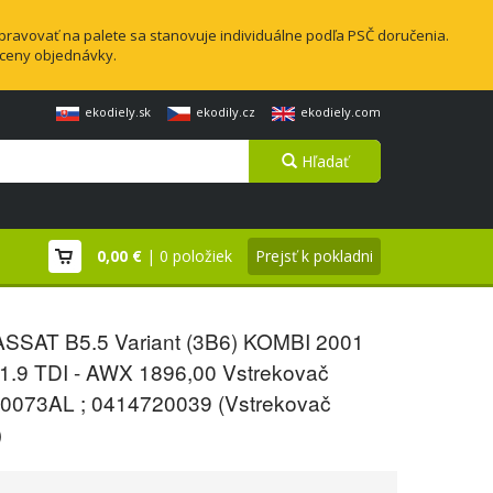
pravovať na palete sa stanovuje individuálne podľa PSČ doručenia.
 ceny objednávky.
ekodiely.sk
ekodily.cz
ekodiely.com
Hľadať
0,00 €
| 0 položiek
Prejsť k pokladni
SSAT B5.5 Variant (3B6) KOMBI 2001
 1.9 TDI - AWX 1896,00 Vstrekovač
0073AL ; 0414720039 (Vstrekovač
)