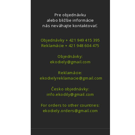
Pre objednávku
alebo bližšie informácie
nás neváhajte kontaktovať.
Objednávky + 421 949 415 395
Reklamácie + 421 948 604 475
Objednávky:
ekodiely@gmail.com
Reklamácie:
ekodielyreklamacie@gmail.com
Česko objednávky:
info.ekodily@gmail.com
For orders to other countries:
ekodiely.orders@gmail.com