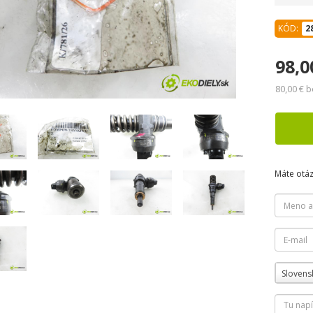
KÓD:
2
98,0
80,00 € 
Máte otá
Slovens