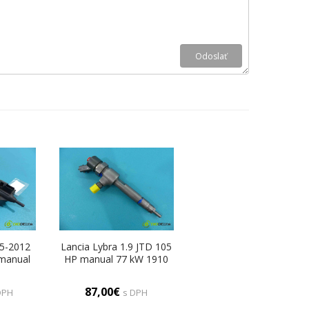
05-2012
Lancia Lybra 1.9 JTD 105
 manual
HP manual 77 kW 1910
cm3
cm3 vstrekovač
33317AS
0445110002
87,00€
DPH
s DPH
e)
(Vstrekovače)