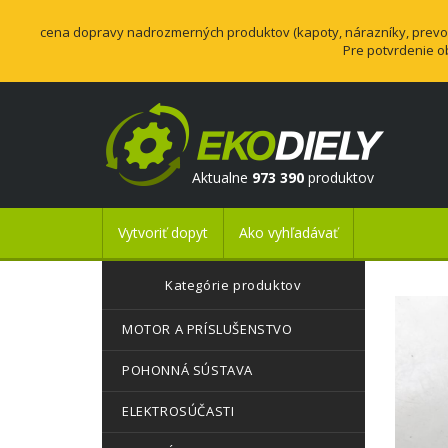
cena dopravy nadrozmerných produktov (kapoty, nárazníky, prevodo
Pre potvrdenie o
Aktualne
973 390
produktov
Vytvoriť dopyt
Ako vyhľadávať
Kategórie produktov
MOTOR A PRÍSLUŠENSTVO
POHONNÁ SÚSTAVA
ELEKTROSÚČASTI