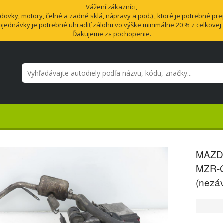
Vážení zákazníci,
vky, motory, čelné a zadné sklá, nápravy a pod.) , ktoré je potrebné pre
bjednávky je potrebné uhradiť zálohu vo výške minimálne 20 % z celkovej
Ďakujeme za pochopenie.
MAZDA
MZR-C
(nezáv