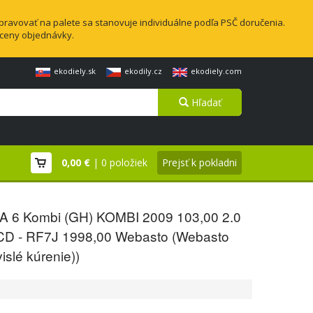
pravovať na palete sa stanovuje individuálne podľa PSČ doručenia.
 ceny objednávky.
ekodiely.sk
ekodily.cz
ekodiely.com
Hľadať
0,00 €
| 0 položiek
Prejsť k pokladni
 6 Kombi (GH) KOMBI 2009 103,00 2.0
D - RF7J 1998,00 Webasto (Webasto
islé kúrenie))