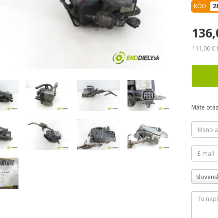
KÓD:
2
136,
111,00 €
Máte otá
Slovens