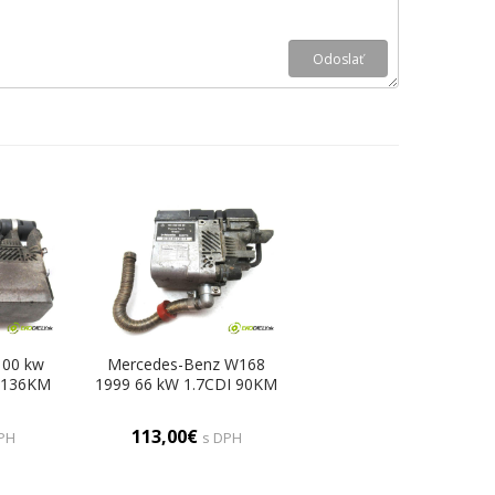
100 kw
Mercedes-Benz W168
 136KM
1999 66 kW 1.7CDI 90KM
basto
97-04 1700 Webasto
basto)
1685000698 (Webasto)
113,00€
PH
s DPH