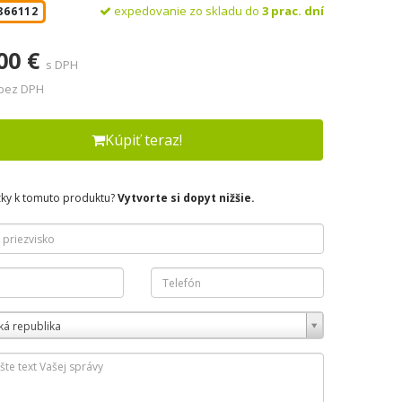
expedovanie zo skladu do
3 prac. dní
866112
00 €
s DPH
 bez DPH
Kúpiť teraz!
zky k tomuto produktu?
Vytvorte si dopyt nižšie.
ká republika