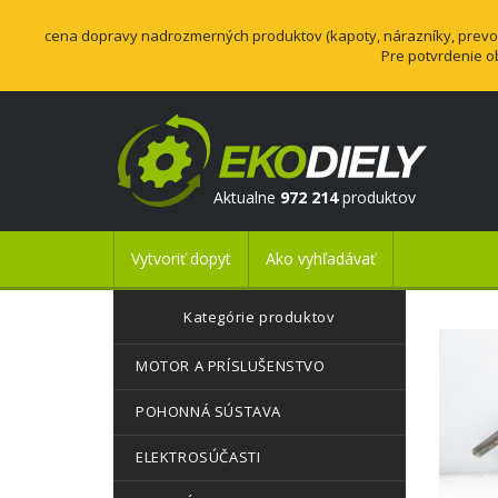
cena dopravy nadrozmerných produktov (kapoty, nárazníky, prevodo
Pre potvrdenie o
Aktualne
972 214
produktov
Vytvoriť dopyt
Ako vyhľadávať
Kategórie produktov
MOTOR A PRÍSLUŠENSTVO
POHONNÁ SÚSTAVA
ELEKTROSÚČASTI