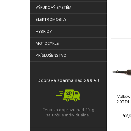
VÝFUKOVÝ SYSTÉM
ELEKTROMOBILY
HYBRIDY
MOTOCYKLE
PRÍSLUŠENSTVO
Doprava zdarma nad 299 € !
Volksw
2.0TDI
pumpa p
Cena za dopravu nad 20kg
900285
sa určuje individuálne.
52,