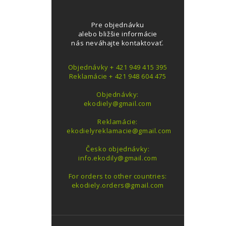
Pre objednávku
alebo bližšie informácie
nás neváhajte kontaktovať.
Objednávky + 421 949 415 395
Reklamácie + 421 948 604 475
Objednávky:
ekodiely@gmail.com
Reklamácie:
ekodielyreklamacie@gmail.com
Česko objednávky:
info.ekodily@gmail.com
For orders to other countries:
ekodiely.orders@gmail.com