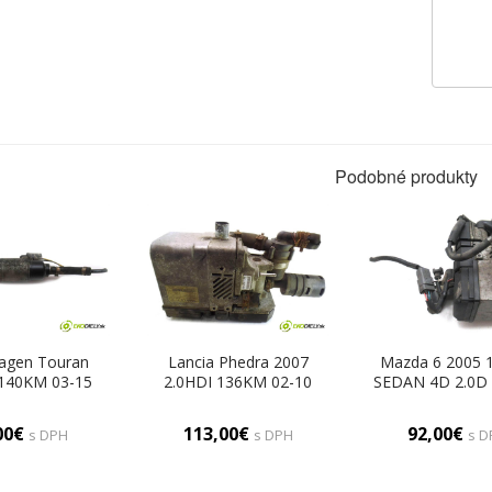
Podobné produkty
agen Touran
Lancia Phedra 2007
Mazda 6 2005 
 140KM 03-15
2.0HDI 136KM 02-10
SEDAN 4D 2.0D
aliva Webasto
2000 Webasto 1A747317
02-07 2000 We
3F (Webasto)
(Webasto)
RF5C209A0 (We
00€
113,00€
92,00€
s DPH
s DPH
s D