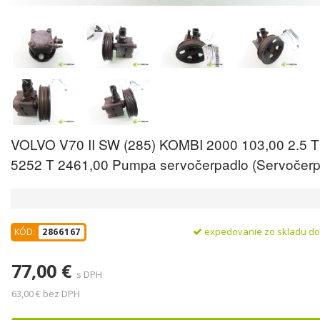
VOLVO V70 II SW (285) KOMBI 2000 103,00 2.5 T
5252 T 2461,00 Pumpa servočerpadlo (Servočerp
expedovanie zo skladu d
KÓD:
2866167
77,00 €
s DPH
63,00 € bez DPH