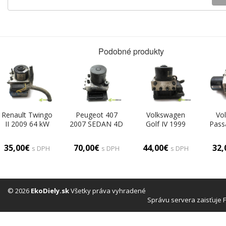
Podobné produkty
Renault Twingo
Peugeot 407
Volkswagen
Vo
II 2009 64 kW
2007 SEDAN 4D
Golf IV 1999
Pass
HATCHBACK 3D
2.0HDI 136KM
HATCHBACK 5D
KOMB
1.5DCI 64KM
04-11 2000
1.6B 100KM 97-
102
35,00€
70,00€
44,00€
32
s DPH
s DPH
s DPH
07-14 1500
Pumpa ABS
03 1600 Pumpa
16
Pumpa ABS
0265235271
ABS
ABS 
8200403322F
(Pumpy ABS)
1J0614117C
(Pu
(Pumpy ABS)
(Pumpy ABS)
© 2026
EkoDiely.sk
Všetky práva vyhradené
Správu servera zaisťuje 