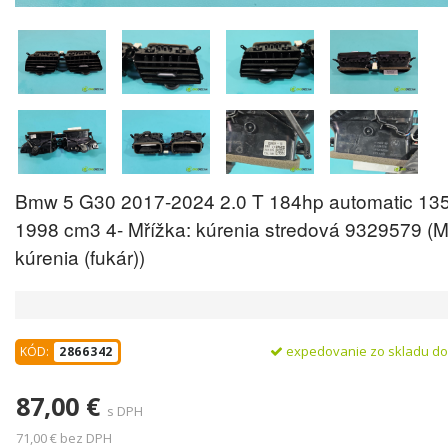
Bmw 5 G30 2017-2024 2.0 T 184hp automatic 13
1998 cm3 4- Mřížka: kúrenia stredová 9329579 (M
kúrenia (fukár))
expedovanie zo skladu d
KÓD:
2866342
87,00 €
s DPH
71,00 € bez DPH