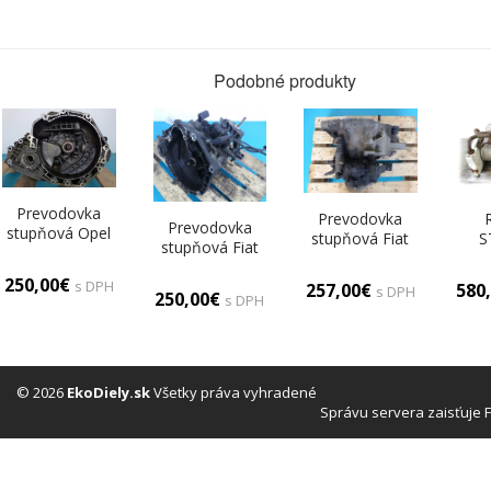
Podobné produkty
Prevodovka
Prevodovka
Prevodovka
stupňová Opel
stupňová Fiat
S
stupňová Fiat
Vectra B F18
Punto II 99-10
Pre
Punto II 99-10
W394 1.8 16V
1.2 16V
4
250,00€
s DPH
1.2 16V
257,00€
580
s DPH
250,00€
(Pr
s DPH
© 2026
EkoDiely.sk
Všetky práva vyhradené
Správu servera zaisťuje 