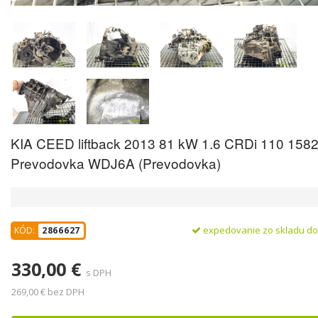
KIA CEED liftback 2013 81 kW 1.6 CRDi 110 158
Prevodovka WDJ6A (Prevodovka)
expedovanie zo skladu d
KÓD:
2866627
330,00 €
s DPH
269,00 € bez DPH