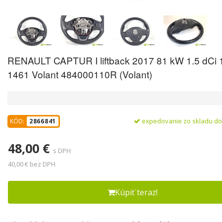
RENAULT CAPTUR I liftback 2017 81 kW 1.5 dCi 
1461 Volant 484000110R (Volant)
expedovanie zo skladu d
KÓD:
2866841
48,00 €
s DPH
40,00 € bez DPH
Kúpiť teraz!