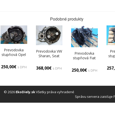
Podobné produkty
Prevodovka
Pr
Prevodovka VW
Prevodovka
stupňová Opel
stu
Sharan, Seat
stupňová Fiat
Vectra B F18
Punt
Alhambra, Ford
Punto II 99-10
W394 1.8 16V
Galaxy 1,9 TDI
250,00€
s DPH
1.2 16V
257
368,00€
s DPH
250,00€
5stupňová
s DPH
© 2026
EkoDiely.sk
Všetky práva vyhradené
Správu servera zaisťuje 