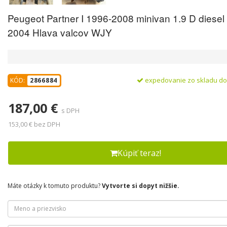
Peugeot Partner I 1996-2008 minivan 1.9 D diese
2004 Hlava valcov WJY
expedovanie zo skladu d
KÓD:
2866884
187,00 €
s DPH
153,00 € bez DPH
Kúpiť teraz!
Máte otázky k tomuto produktu?
Vytvorte si dopyt nižšie.