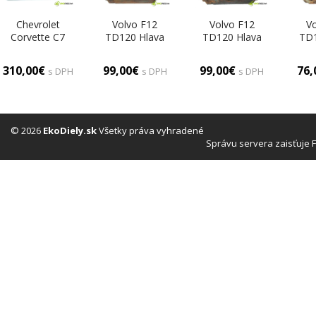
Chevrolet
Volvo F12
Volvo F12
V
Corvette C7
TD120 Hlava
TD120 Hlava
TD1
6.2B V8 466KM
valcov (Hlavy
valcov (Hlavy
val
13- Hlava valcov
valcov)
valcov)
310,00€
99,00€
99,00€
76
s DPH
s DPH
s DPH
pravá LT1
(Hlavy valcov)
© 2026
EkoDiely.sk
Všetky práva vyhradené
Správu servera zaisťuje 