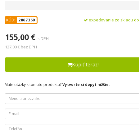
expedovanie zo skladu d
KÓD:
2867360
155,00 €
s DPH
127,00 € bez DPH
Kúpiť teraz!
Máte otázky k tomuto produktu?
Vytvorte si dopyt nižšie.