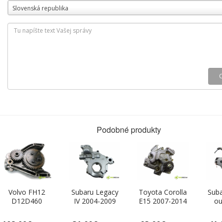
Slovenská republika
Podobné produkty
Volvo FH12
Subaru Legacy
Toyota Corolla
Suba
D12D460
IV 2004-2009
E15 2007-2014
ou
Pumpa oleja
2.0D 150 HP
1.6 16V 132 HP
200
(Olejové pumpy)
110 kW 2000
97 kW 1600
KAT 