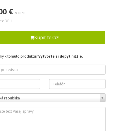
00 €
s DPH
bez DPH
Kúpiť teraz!
zky k tomuto produktu?
Vytvorte si dopyt nižšie.
ká republika