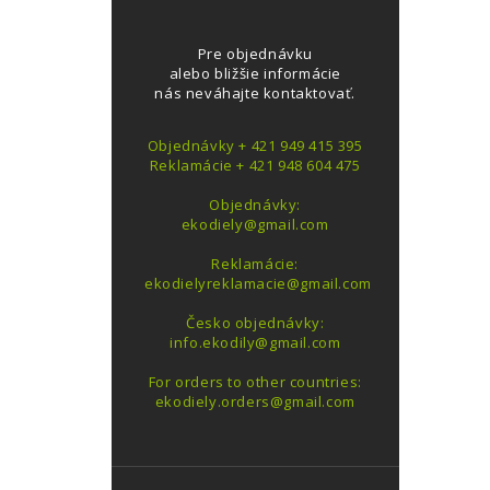
Pre objednávku
alebo bližšie informácie
nás neváhajte kontaktovať.
Objednávky + 421 949 415 395
Reklamácie + 421 948 604 475
Objednávky:
ekodiely@gmail.com
Reklamácie:
ekodielyreklamacie@gmail.com
Česko objednávky:
info.ekodily@gmail.com
For orders to other countries:
ekodiely.orders@gmail.com