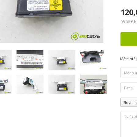
120,
98,00 € 
Máte otá
Slovens