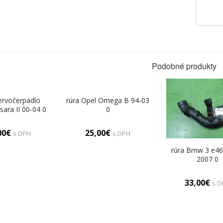
Podobné produkty
ervočerpadlo
rúra Opel Omega B 94-03
sara II 00-04 0
0
00€
25,00€
s DPH
s DPH
rúra Bmw 3 e46
2007 0
33,00€
s D