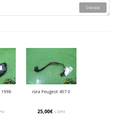
 1998-
rúra Peugeot 407 0
25,00€
PH
s DPH