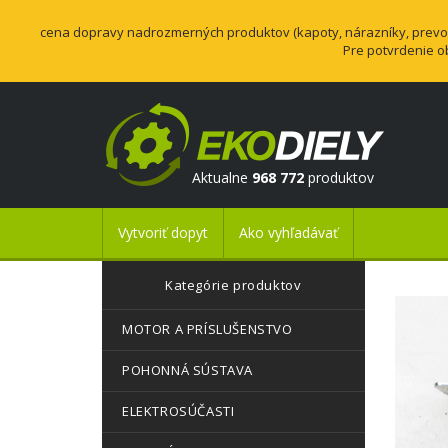
cena dopravy nadrozmerných produktov (kapoty, nárazníky, prevodo
Pre potvrdenie o
Aktualne
968 772
produktov
Vytvoriť dopyt
Ako vyhľadávať
Kategórie produktov
MOTOR A PRÍSLUŠENSTVO
POHONNÁ SÚSTAVA
ELEKTROSÚČASTI