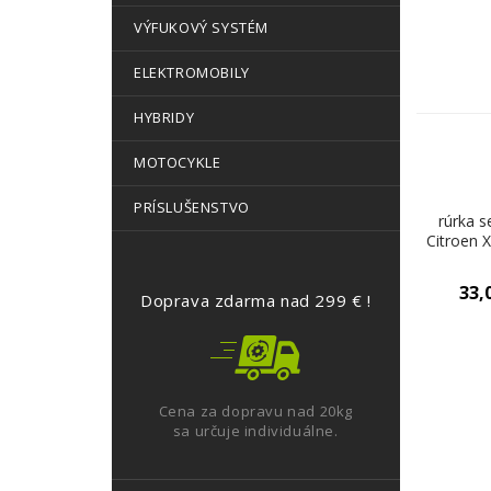
VÝFUKOVÝ SYSTÉM
ELEKTROMOBILY
HYBRIDY
MOTOCYKLE
PRÍSLUŠENSTVO
rúrka s
Citroen X
33,
Doprava zdarma nad 299 € !
Cena za dopravu nad 20kg
sa určuje individuálne.