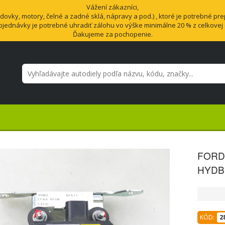
Vážení zákazníci,
vky, motory, čelné a zadné sklá, nápravy a pod.) , ktoré je potrebné pre
bjednávky je potrebné uhradiť zálohu vo výške minimálne 20 % z celkovej
Ďakujeme za pochopenie.
FORD 
HYDB 
KÓD:
2