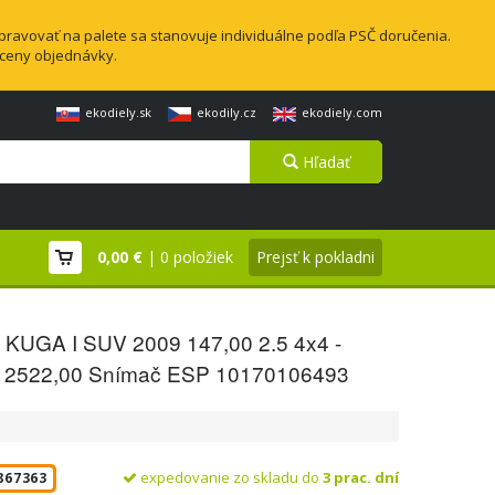
pravovať na palete sa stanovuje individuálne podľa PSČ doručenia.
 ceny objednávky.
ekodiely.sk
ekodily.cz
ekodiely.com
Hľadať
0,00 €
| 0 položiek
Prejsť k pokladni
KUGA I SUV 2009 147,00 2.5 4x4 -
2522,00 Snímač ESP 10170106493
expedovanie zo skladu do
3 prac. dní
867363