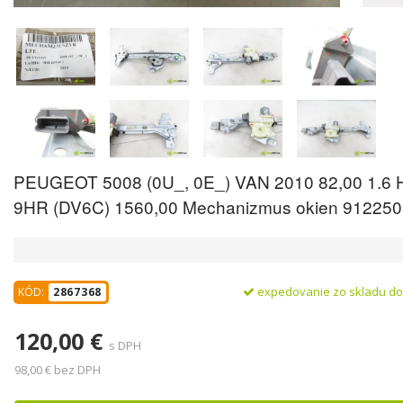
PEUGEOT 5008 (0U_, 0E_) VAN 2010 82,00 1.6 H
9HR (DV6C) 1560,00 Mechanizmus okien 91225
expedovanie zo skladu d
KÓD:
2867368
120,00 €
s DPH
98,00 € bez DPH