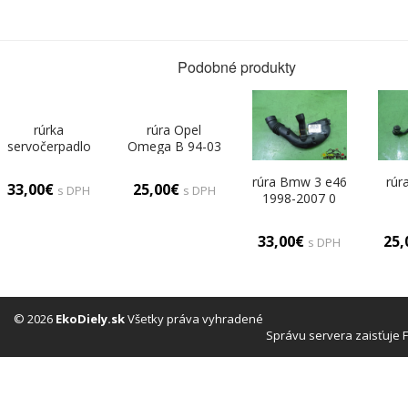
Podobné produkty
rúrka
rúra Opel
servočerpadlo
Omega B 94-03
Citroen Xsara II
0
00-04 0
rúra Bmw 3 e46
rúr
33,00€
25,00€
s DPH
s DPH
1998-2007 0
33,00€
25
s DPH
© 2026
EkoDiely.sk
Všetky práva vyhradené
Správu servera zaisťuje 