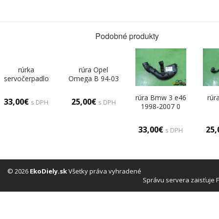
Podobné produkty
rúrka
rúra Opel
servočerpadlo
Omega B 94-03
Citroen Xsara II
0
00-04 0
rúra Bmw 3 e46
rúr
33,00€
25,00€
s DPH
s DPH
1998-2007 0
33,00€
25
s DPH
© 2026
EkoDiely.sk
Všetky práva vyhradené
Správu servera zaisťuje 