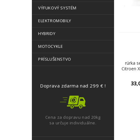
VÝFUKOVÝ SYSTÉM
ELEKTROMOBILY
HYBRIDY
MOTOCYKLE
PRÍSLUŠENSTVO
rúrka s
Citroen X
33,
Doprava zdarma nad 299 € !
Cena za dopravu nad 20kg
sa určuje individuálne.