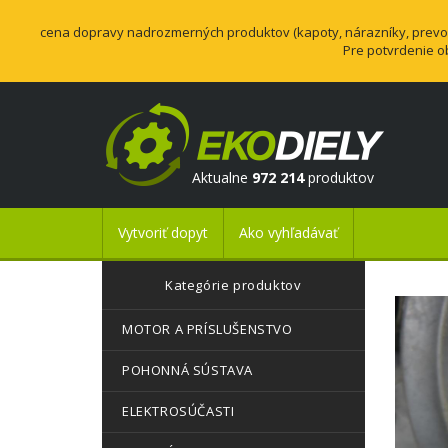
cena dopravy nadrozmerných produktov (kapoty, nárazníky, prevodo
Pre potvrdenie o
Aktualne
972 214
produktov
Vytvoriť dopyt
Ako vyhľadávať
Kategórie produktov
MOTOR A PRÍSLUŠENSTVO
POHONNÁ SÚSTAVA
ELEKTROSÚČASTI