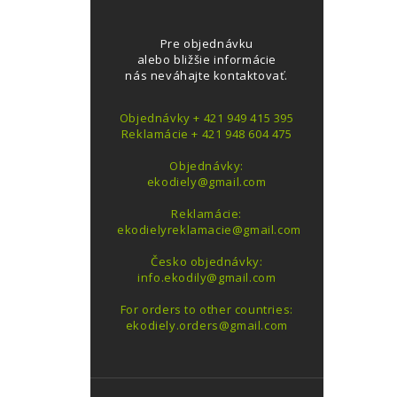
Pre objednávku
alebo bližšie informácie
nás neváhajte kontaktovať.
Objednávky + 421 949 415 395
Reklamácie + 421 948 604 475
Objednávky:
ekodiely@gmail.com
Reklamácie:
ekodielyreklamacie@gmail.com
Česko objednávky:
info.ekodily@gmail.com
For orders to other countries:
ekodiely.orders@gmail.com