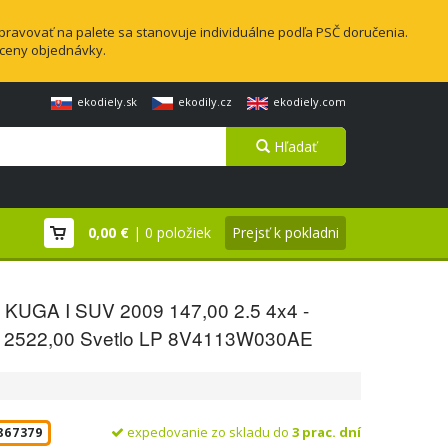
pravovať na palete sa stanovuje individuálne podľa PSČ doručenia.
 ceny objednávky.
ekodiely.sk
ekodily.cz
ekodiely.com
Hľadať
0,00 €
| 0 položiek
Prejsť k pokladni
KUGA I SUV 2009 147,00 2.5 4x4 -
2522,00 Svetlo LP 8V4113W030AE
expedovanie zo skladu do
3 prac. dní
867379