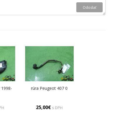
 1998-
rúra Peugeot 407 0
25,00€
PH
s DPH