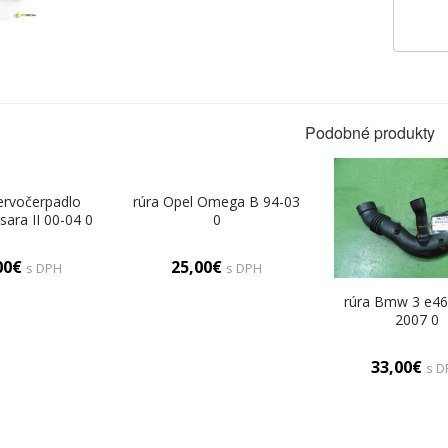
Podobné produkty
ervočerpadlo
rúra Opel Omega B 94-03
sara II 00-04 0
0
00€
25,00€
s DPH
s DPH
rúra Bmw 3 e46
2007 0
33,00€
s D