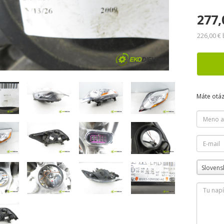
277,
226,00 €
Máte otá
Slovens