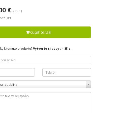
00 €
s DPH
 bez DPH
Kúpiť teraz!
zky k tomuto produktu?
Vytvorte si dopyt nižšie.
ká republika