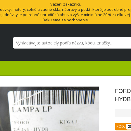
Vážení zákazníci,
vky, motory, čelné a zadné sklá, nápravy a pod.) , ktoré je potrebné pre
bjednávky je potrebné uhradiť zálohu vo výške minimálne 20 % z celkovej
Ďakujeme za pochopenie.
FORD 
HYDB 
KÓD:
2